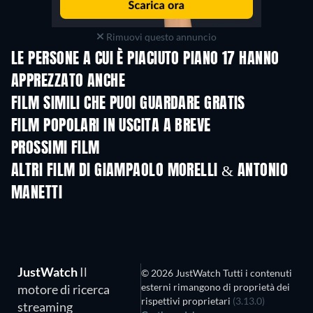
Rimuovi questo annuncio
LE PERSONE A CUI È PIACIUTO PIANO 17 HANNO
APPREZZATO ANCHE
FILM SIMILI CHE PUOI GUARDARE GRATIS
FILM POPOLARI IN USCITA A BREVE
PROSSIMI FILM
LEGO Disney Princess:
Magical Mayhem
ALTRI FILM DI GIAMPAOLO MORELLI & ANTONIO
MANETTI
JustWatch
Il
© 2026 JustWatch Tutti i contenuti
esterni rimangono di proprietà dei
motore di ricerca
rispettivi proprietari
(3.13.0)
streaming