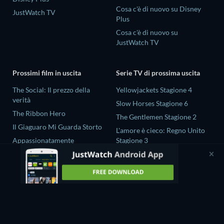
Cosa c'è di nuovo su Disney
JustWatch TV
Plus
Cosa c'è di nuovo su
JustWatch TV
Prossimi film in uscita
Serie TV di prossima uscita
The Social: Il prezzo della
Yellowjackets Stagione 4
verità
Slow Horses Stagione 6
The Ribbon Hero
The Gentlemen Stagione 2
Il Giaguaro Mi Guarda Storto
L'amore è cieco: Regno Unito
Appassionatamente
Stagione 3
Rory Scovel: Show Must Go
Gold Spoon Stagione 2
On