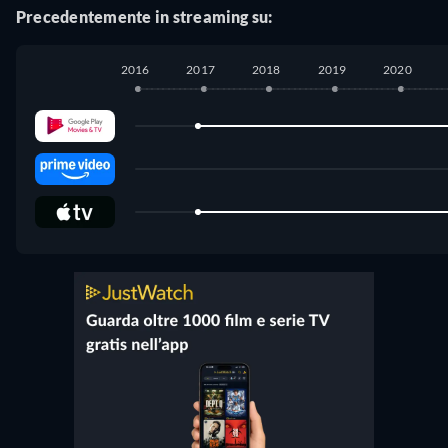
Precedentemente in streaming su:
2016
2017
2018
2019
2020
Google Play Movies
:
dicembre 2016
-
gennaio 2024
Amazon Video
:
giugno 2022
-
gennaio 2024
Apple TV Store
:
dicembre 2016
-
settembre 2021