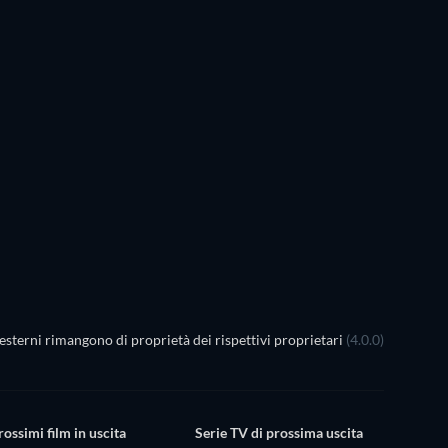
esterni rimangono di proprietà dei rispettivi proprietari
(4.0.0)
rossimi film in uscita
Serie TV di prossima uscita