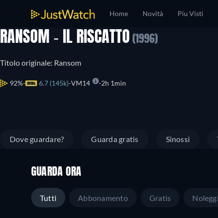
Home
Novità
Piu Visti
RANSOM - IL RISCATTO
(1996)
Titolo originale: Ransom
92%
6.7 (145k)
VM14
2h 1min
Dove guardare?
Guarda gratis
Sinossi
GUARDA ORA
Tutti
Abbonamento
Gratis
Nolegg