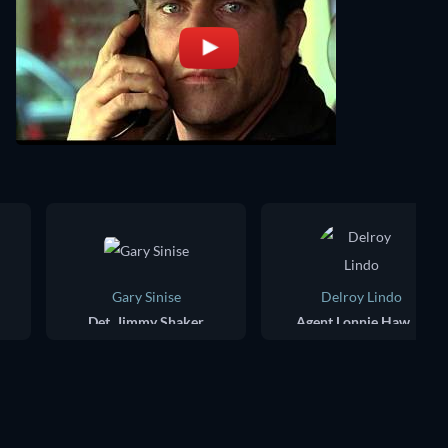
Gary Sinise
Delroy Lindo
Det. Jimmy Shaker
Agent Lonnie Hawkins