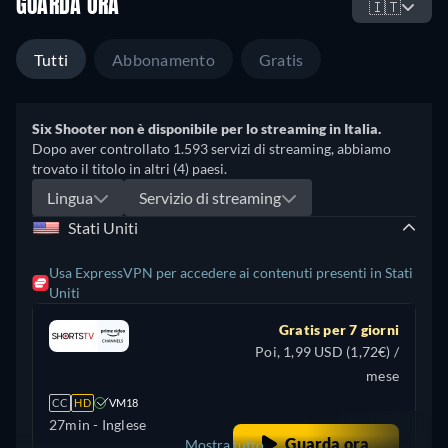
GUARDA ORA
🇮🇹
Tutti
Abbonamento
Gratis
Six Shooter non è disponibile per lo streaming in Italia.
Dopo aver controllato 1.593 servizi di streaming, abbiamo
trovato il titolo in altri (4) paesi.
Lingua
Servizio di streaming
Stati Uniti
Usa ExpressVPN per accedere ai contenuti presenti in Stati
Uniti
Gratis per 7 giorni
Poi, 1,99 USD (1,72€) /
mese
CC
HD
VM18
27min
- Inglese
Guarda ora
Mostra tutto