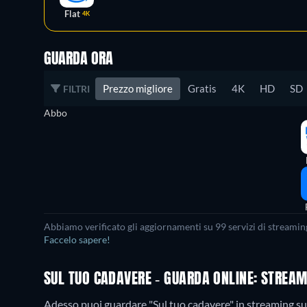
Flat
4K
GUARDA ORA
Prezzo migliore
Gratis
4K
HD
SD
FILTRI
Abbo
Abbiamo verificato gli aggiornamenti su
99
servizi di streamin
Faccelo sapere!
SUL TUO CADAVERE - GUARDA ONLINE: STREAM
Adesso puoi guardare "Sul tuo cadavere" in streaming 