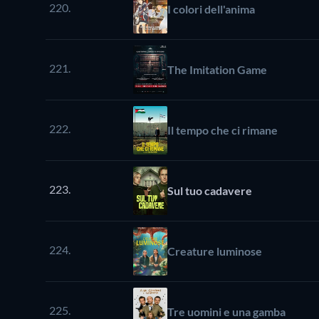
220.
I colori dell'anima
221.
The Imitation Game
222.
Il tempo che ci rimane
223.
Sul tuo cadavere
224.
Creature luminose
225.
Tre uomini e una gamba