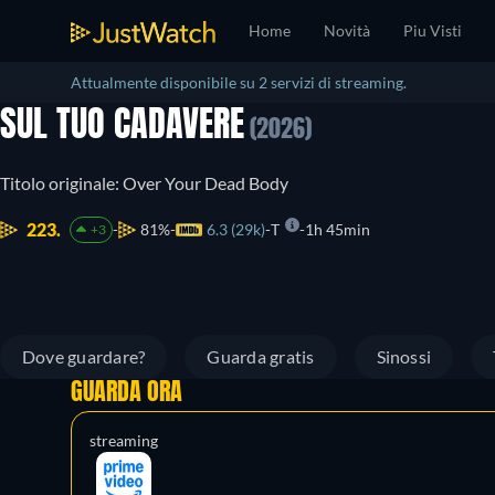
Home
Novità
Piu Visti
Attualmente disponibile su 2 servizi di streaming.
SUL TUO CADAVERE
(2026)
Titolo originale: Over Your Dead Body
223.
81%
6.3 (29k)
T
1h 45min
+3
Dove guardare?
Guarda gratis
Sinossi
GUARDA ORA
streaming