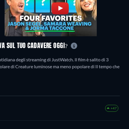
OVA SUL TUO CADAVERE OGGI?
idiana degli streaming di JustWatch. Il film è salito di 3
ù popolare di Creature luminose ma meno popolare di Il tempo che
+47