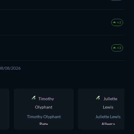
+3
+3
 08/08/2026
Timothy Olyphant
Juliette Lewis
Pete
Allegra