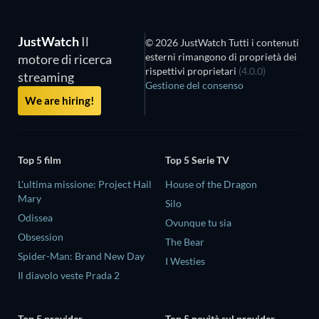
JustWatch
Il
© 2026 JustWatch Tutti i contenuti
esterni rimangono di proprietà dei
motore di ricerca
rispettivi proprietari
(4.0.0)
streaming
Gestione del consenso
We are hiring!
Top 5 film
Top 5 Serie TV
L'ultima missione: Project Hail
House of the Dragon
Mary
Silo
Odissea
Ovunque tu sia
Obsession
The Bear
Spider-Man: Brand New Day
I Westies
Il diavolo veste Prada 2
Top 5 provider
Top 5 novità sul provider