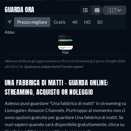
GUARDA ORA
🇮🇹
Prezzo migliore
Gratis
4K
HD
SD
Abbo
Flat
Abbiamo verificato gli aggiornamenti su
99
servizi di streaming il giorno
31 luglio 2026
alle
03:11:56
.
Qualcosa è andato storto? Faccelo sapere!
UNA FABBRICA DI MATTI - GUARDA ONLINE:
STREAMING, ACQUISTO OR NOLEGGIO
Adesso puoi guardare "Una fabbrica di matti" in streaming su
Lionsgate+ Amazon Channels.
Purtroppo al momento non ci
sono opzioni gratuite per guardare Una fabbrica di matti. Se
vuoi sapere quando sarà disponibile gratuitamente, clicca su