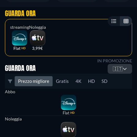
GUARDA ORA
streaming
Noleggia
Flat
3,99€
HD
IN PROMOZIONE
GUARDA ORA
🇮🇹
Prezzo migliore
Gratis
4K
HD
SD
Abbo
Flat
HD
Noleggia