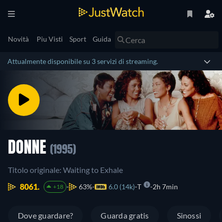
Novità
Piu Visti
Sport
Guida
Attualmente disponibile su 3 servizi di streaming.
DONNE
(1995)
Titolo originale: Waiting to Exhale
8061.
63%
6.0 (14k)
T
2h 7min
+18
Dove guardare?
Guarda gratis
Sinossi