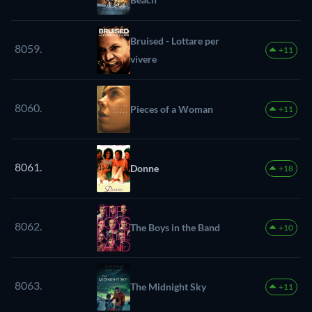
Bruised - Lottare per
8059.
+11
vivere
8060.
Pieces of a Woman
+11
8061.
Donne
+18
8062.
The Boys in the Band
+10
8063.
The Midnight Sky
+11