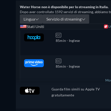
Water Horse non è disponibile per lo streaming in Italia.
Dopo aver controllato 1592 servizi di streaming, abbiamo trova
Lingua
Servizio di streaming
Stati Uniti
U
CC
85min
- Inglese
CC
85min
- Inglese
Mos
Guarda film simili su Apple TV
Regno Unito
gratuitamente