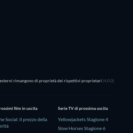
esterni rimangono di proprietà dei rispettivi proprietari
(4.0.0)
rossimi film in uscita
Serie TV di prossima uscita
he Social: Il prezzo della
Yellowjackets Stagione 4
erità
Slow Horses Stagione 6