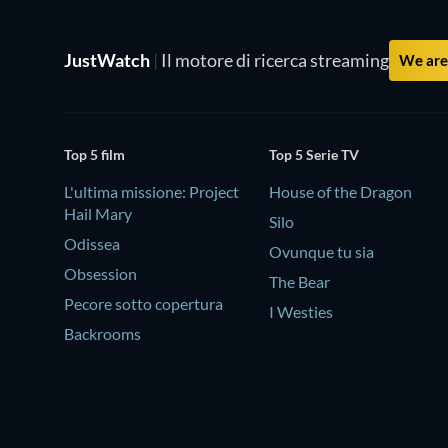
JustWatch
|
Il motore di ricerca streaming
We are 
Top 5 film
Top 5 Serie TV
L'ultima missione: Project
House of the Dragon
Hail Mary
Silo
Odissea
Ovunque tu sia
Obsession
The Bear
Pecore sotto copertura
I Westies
Backrooms