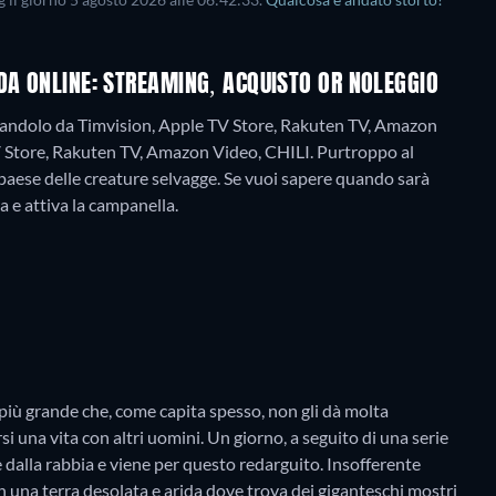
g il giorno
5 agosto 2026
alle
06:42:33
.
Qualcosa è andato storto?
DA ONLINE: STREAMING, ACQUISTO OR NOLEGGIO
icandolo da Timvision, Apple TV Store, Rakuten TV, Amazon
V Store, Rakuten TV, Amazon Video, CHILI.
Purtroppo al
aese delle creature selvagge. Se vuoi sapere quando sarà
ra e attiva la campanella.
più grande che, come capita spesso, non gli dà molta
i una vita con altri uomini. Un giorno, a seguito di una serie
e dalla rabbia e viene per questo redarguito. Insofferente
in una terra desolata e arida dove trova dei giganteschi mostri