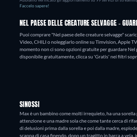
Abbiamo verificato gli aggiornamenti su
99
servizi di streamin
Faccelo sapere!
NEL PAESE DELLE CREATURE SELVAGGE - GUAR
Puoi comprare "Nel paese delle creature selvagge" scar
Video, CHILI o noleggiarlo online su Timvision, Apple T
momento non ci sono opzioni gratuite per guardare Nel p
disponibile gratuitamente, clicca su 'Gratis' nei filtri sop
SINOSSI
Max è un bambino come molti irrequieto, ha una sorella 
attenzione e una madre sola che come tante cerca di rifars
di delusioni prima dalla sorella e poi dalla madre, esplod
scappa di casa finendo, dopo un tragitto in barca a vela, 