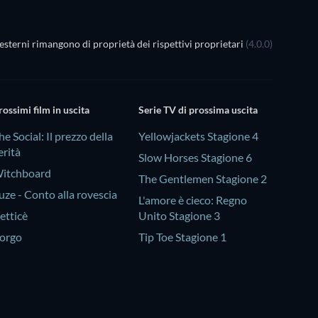
esterni rimangono di proprietà dei rispettivi proprietari
(4.0.0)
rossimi film in uscita
Serie TV di prossima uscita
he Social: Il prezzo della
Yellowjackets Stagione 4
erità
Slow Horses Stagione 6
itchboard
The Gentlemen Stagione 2
uze - Conto alla rovescia
L'amore è cieco: Regno
etticè
Unito Stagione 3
orgo
Tip Toe Stagione 1