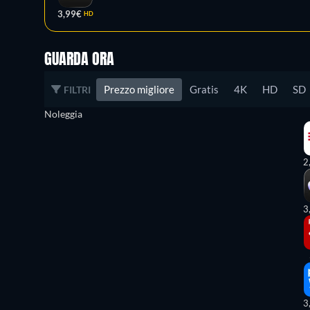
3,99€
HD
GUARDA ORA
Prezzo migliore
Gratis
4K
HD
SD
FILTRI
Noleggia
2
3
3