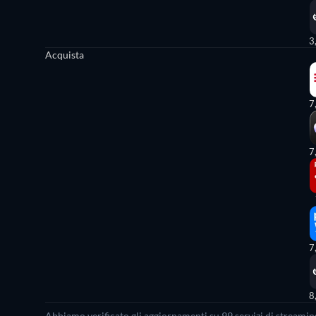
3
Acquista
7
7
7
8