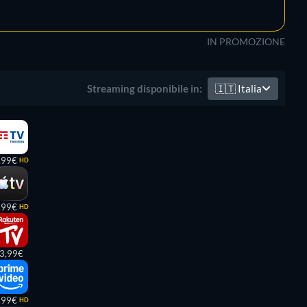
IN PROMOZIONE
🇮🇹
Italia
Streaming disponibile in:
,99€
HD
,99€
HD
3,99€
,99€
HD