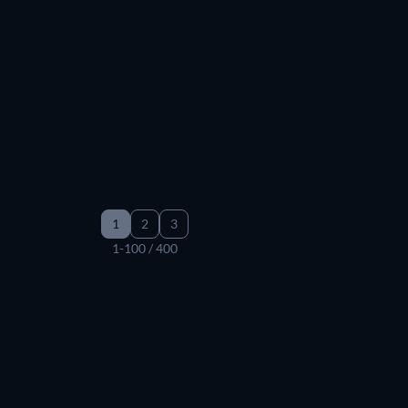
e meritano di essere riscoperti subito ci sono
Il filo nascosto
di Pau
edere alcuni classici del passato come
Via da Las Vegas
e
I giorni de
 non perdetevi le altre relative ai
film biografici
, ai
film di rapine
, ai
1
2
3
1-100 / 400