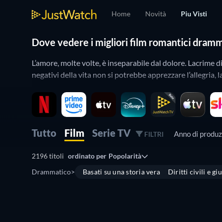
Home
Novità
Piu Visti
Dove vedere i migliori film romantici dramm
L’amore, molte volte, è inseparabile dal dolore. Lacrime d
negativi della vita non si potrebbe apprezzare l’allegria, 
Questa guida di JustWatch vi aiuta a scegliere i migliori
potete utilizzare i filtri per selezionare i film romantici 
Vivi gioie e dolori con i migliori film ro
Tutto
Film
Serie TV
Anno di produ
FILTRI
Quando si tratta di film romantici drammatici, i primi ti
2196 titoli
ordinato per
Popolarità
Jim Carrey e Kate Winslet e
Prima dell’alba
di Richard Li
Drammatico
>
Basati su una storia vera
Diritti civili e gi
Us - Siamo noi a dire basta
con Blake Lively. Se amore e d
JustWatch alle
serie TV romantiche drammatiche
.
Sorridi con malinconia a queste gemme n