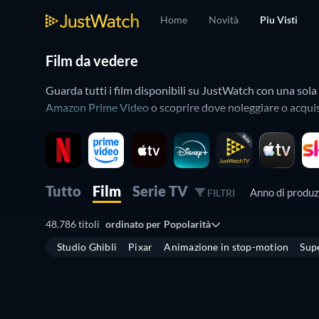
Home
Novità
Piu Visti
Film da vedere
Guarda tutti i film disponibili su JustWatch con una sol
Amazon Prime Video
o scoprire dove noleggiare o acqui
Usa le funzioni avanzate come genere, data di produzione, 
prossimamente in uscita sui servizi di streaming.
Tutto
Film
Serie TV
Anno di produ
FILTRI
48.786 titoli
ordinato per
Popolarità
Studio Ghibli
Pixar
Animazione in stop-motion
Sup