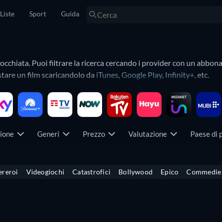
Liste
Sport
Guida
a occhiata. Puoi filtrare la ricerca cercando i provider con un ab
stare un film scaricandolo da
iTunes
,
Google Play
,
Infinity+
, etc.
etc. per trovare i tuoi film preferiti più velocemente. Scopri tutti 
zione
Generi
Prezzo
Valutazione
Paese di
ereroi
Videogiochi
Catastrofici
Bollywood
Epico
Commedie 