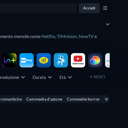
Accedi
bonamento mensile come
Netflix
,
TIMvision
,
NowTV
e
i
film in uscita
con la nostra guida. Troverete i film
RESET
 produzione
Durata
Età
romantiche
Commedia d'azione
Commedie horror
Vacanze
M