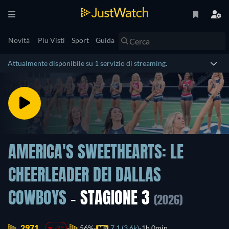
Novità
Piu Visti
Sport
Guida
Attualmente disponibile su 1 servizio di streaming.
AMERICA'S SWEETHEARTS: LE
CHEERLEADER DEI DALLAS
COWBOYS
- STAGIONE 3
(2026)
2971.
56%
7.1 (3.6k)
1h 0min
-25