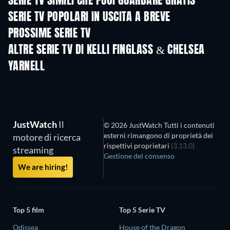
SERIE TV SIMILI CHE PUOI GUARDARE GRATIS
TV
TV
SERIE TV POPOLARI IN USCITA A BREVE
TV
TV
PROSSIME SERIE TV
Stagione 1
Stagione 1
Stagio
ALTRE SERIE TV DI KELLI FINGLASS & CHELSEA
YARNELL
TV
TV
JustWatch
Il
© 2026 JustWatch Tutti i contenuti
esterni rimangono di proprietà dei
motore di ricerca
rispettivi proprietari
(3.13.0)
streaming
Gestione del consenso
We are hiring!
Top 5 film
Top 5 Serie TV
Odissea
House of the Dragon