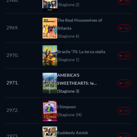
-58
(Stagione 2)
The Real Housewives of
2969.
Atlanta
-52
(Stagione 6)
Brasile '70: La terza stella
2970.
-32
(Stagione 1)
AMERICA'S
2971.
SWEETHEARTS: le
-25
cheerleader dei Dallas
(Stagione 3)
Cowboys
I Simpson
2972.
-21
(Stagione 34)
Suddenly Amish
2973.
-17