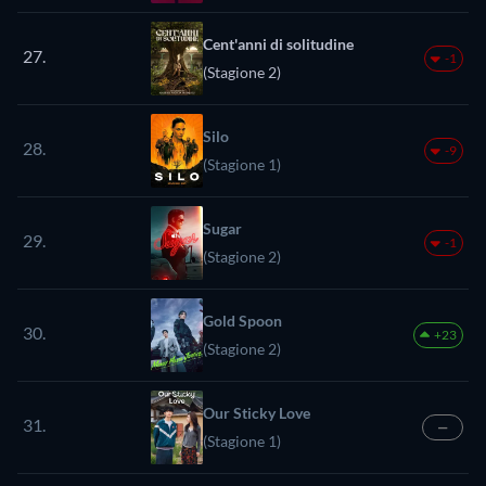
Cent'anni di solitudine
27.
-1
(Stagione 2)
Silo
28.
-9
(Stagione 1)
Sugar
29.
-1
(Stagione 2)
Gold Spoon
30.
+23
(Stagione 2)
Our Sticky Love
31.
—
(Stagione 1)