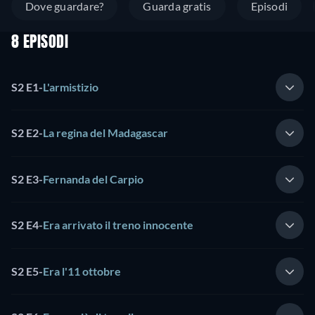
Dove guardare?
Guarda gratis
Episodi
8 EPISODI
S2 E1
-
L'armistizio
S2 E2
-
La regina del Madagascar
S2 E3
-
Fernanda del Carpio
S2 E4
-
Era arrivato il treno innocente
S2 E5
-
Era l'11 ottobre