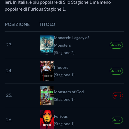
ieri. In Italia, è più popolare di Silo Stagione 1 ma meno
popolare di Furious Stagione 1.
POSIZIONE
TITOLO
Monarch: Legacy of
23.
Monsters
+19
(Stagione 2)
I Tudors
24.
+11
(Stagione 1)
Monsters of God
25.
-1
(Stagione 1)
Furious
26.
+6
(Stagione 1)