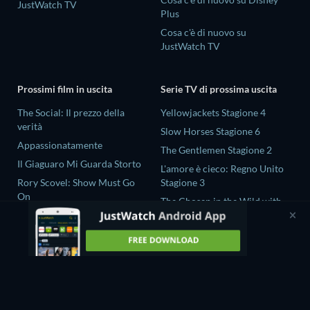
JustWatch TV
Plus
Cosa c'è di nuovo su
JustWatch TV
Prossimi film in uscita
Serie TV di prossima uscita
The Social: Il prezzo della
Yellowjackets Stagione 4
verità
Slow Horses Stagione 6
Appassionatamente
The Gentlemen Stagione 2
Il Giaguaro Mi Guarda Storto
L'amore è cieco: Regno Unito
Rory Scovel: Show Must Go
Stagione 3
On
The Chosen in the Wild with
Nando tra due mondi - Un film
Bear Grylls Stagione 1
di Sintonia