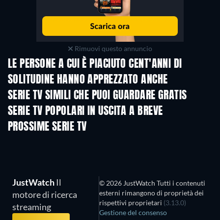
Rimuovi questo annuncio
LE PERSONE A CUI È PIACIUTO CENT'ANNI DI
SOLITUDINE HANNO APPREZZATO ANCHE
TV
TV
SERIE TV SIMILI CHE PUOI GUARDARE GRATIS
TV
TV
SERIE TV POPOLARI IN USCITA A BREVE
TV
TV
PROSSIME SERIE TV
Stagione 4
Stagione 6
Stagio
JustWatch
Il
© 2026 JustWatch Tutti i contenuti
esterni rimangono di proprietà dei
motore di ricerca
rispettivi proprietari
(3.13.0)
streaming
Gestione del consenso