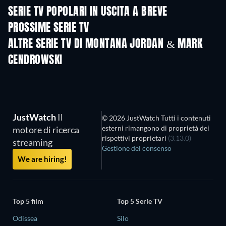
SERIE TV POPOLARI IN USCITA A BREVE
TV
TV
PROSSIME SERIE TV
Stagione 6
Stagione 2
Stagio
ALTRE SERIE TV DI MONTANA JORDAN & MARK
CENDROWSKI
TV
TV
JustWatch
Il
© 2026 JustWatch Tutti i contenuti
esterni rimangono di proprietà dei
motore di ricerca
rispettivi proprietari
(3.13.0)
streaming
Gestione del consenso
We are hiring!
Top 5 film
Top 5 Serie TV
Odissea
Silo