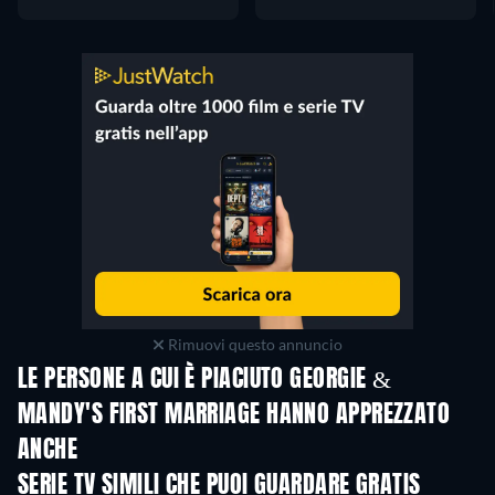
Rimuovi questo annuncio
LE PERSONE A CUI È PIACIUTO GEORGIE &
MANDY'S FIRST MARRIAGE HANNO APPREZZATO
ANCHE
TV
TV
SERIE TV SIMILI CHE PUOI GUARDARE GRATIS
TV
TV