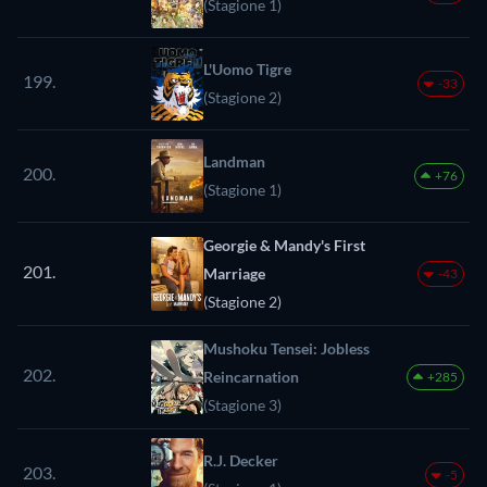
(Stagione 1)
L'Uomo Tigre
199.
-33
(Stagione 2)
Landman
200.
+76
(Stagione 1)
Georgie & Mandy's First
201.
Marriage
-43
(Stagione 2)
Mushoku Tensei: Jobless
202.
Reincarnation
+285
(Stagione 3)
R.J. Decker
203.
-5