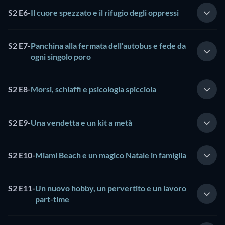
S2 E6
-
Il cuore spezzato e il rifugio degli oppressi
S2 E7
-
Panchina alla fermata dell'autobus e fede da
ogni singolo poro
S2 E8
-
Morsi, schiaffi e psicologia spicciola
S2 E9
-
Una vendetta e un kit a metà
S2 E10
-
Miami Beach e un magico Natale in famiglia
S2 E11
-
Un nuovo hobby, un pervertito e un lavoro
part-time