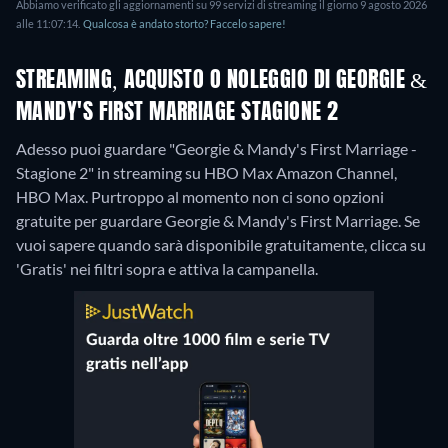
Abbiamo verificato gli aggiornamenti su 99 servizi di streaming il giorno 9 agosto 2026
alle 11:07:14.
Qualcosa è andato storto? Faccelo sapere!
STREAMING, ACQUISTO O NOLEGGIO DI GEORGIE &
MANDY'S FIRST MARRIAGE STAGIONE 2
Adesso puoi guardare "Georgie & Mandy's First Marriage -
Stagione 2" in streaming su HBO Max Amazon Channel,
HBO Max.
Purtroppo al momento non ci sono opzioni
gratuite per guardare Georgie & Mandy's First Marriage. Se
vuoi sapere quando sarà disponibile gratuitamente, clicca su
'Gratis' nei filtri sopra e attiva la campanella.