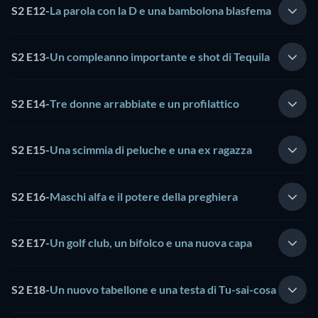
S2 E12
-
La parola con la D e una bambolona blasfema
S2 E13
-
Un compleanno importante e shot di Tequila
S2 E14
-
Tre donne arrabbiate e un profilattico
S2 E15
-
Una scimmia di peluche e una ex ragazza
S2 E16
-
Maschi alfa e il potere della preghiera
S2 E17
-
Un golf club, un bifolco e una nuova capa
S2 E18
-
Un nuovo tabellone e una testa di Tu-sai-cosa