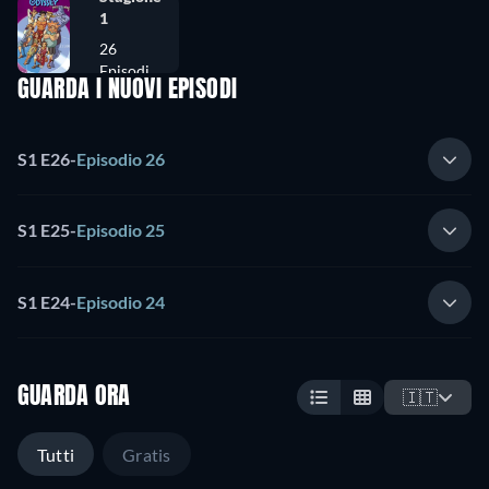
1
26
Episodi
GUARDA I NUOVI EPISODI
S1 E26
-
Episodio 26
S1 E25
-
Episodio 25
S1 E24
-
Episodio 24
GUARDA ORA
🇮🇹
Tutti
Gratis