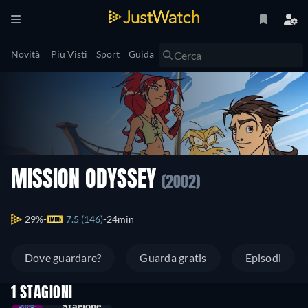
Novità
Piu Visti
Sport
Guida
MISSION ODYSSEY
(2002)
29%
7.5 (146)
24min
Dove guardare?
Guarda gratis
Episodi
1 STAGIONI
Stagione