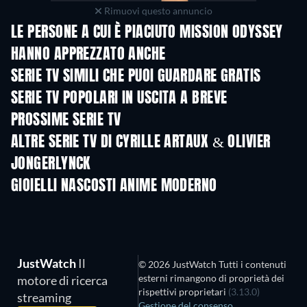
Rimuovi questo annuncio
LE PERSONE A CUI È PIACIUTO MISSION ODYSSEY
HANNO APPREZZATO ANCHE
TV
TV
SERIE TV SIMILI CHE PUOI GUARDARE GRATIS
TV
TV
SERIE TV POPOLARI IN USCITA A BREVE
TV
TV
PROSSIME SERIE TV
Stagione 2
Stagione 1
Stagio
ALTRE SERIE TV DI CYRILLE ARTAUX & OLIVIER
JONGERLYNCK
TV
GIOIELLI NASCOSTI ANIME MODERNO
TV
TV
JustWatch
Il
© 2026 JustWatch Tutti i contenuti
esterni rimangono di proprietà dei
motore di ricerca
rispettivi proprietari
(3.13.0)
streaming
Gestione del consenso