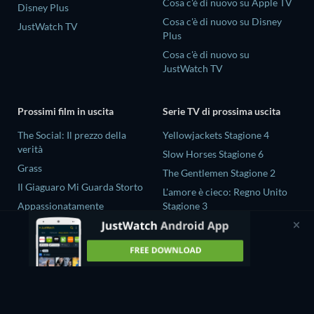
Cosa c'è di nuovo su Apple TV
Disney Plus
Cosa c'è di nuovo su Disney
JustWatch TV
Plus
Cosa c'è di nuovo su
JustWatch TV
Prossimi film in uscita
Serie TV di prossima uscita
The Social: Il prezzo della
Yellowjackets Stagione 4
verità
Slow Horses Stagione 6
Grass
The Gentlemen Stagione 2
Il Giaguaro Mi Guarda Storto
L'amore è cieco: Regno Unito
Appassionatamente
Stagione 3
Rory Scovel: Show Must Go
Unforgettable Stagione 3
On