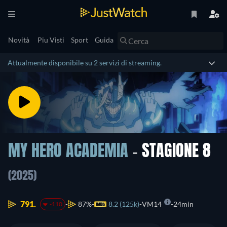
Novità
Piu Visti
Sport
Guida
Attualmente disponibile su 2 servizi di streaming.
MY HERO ACADEMIA
- STAGIONE 8
(2025)
791.
87%
8.2 (125k)
VM14
24min
-110