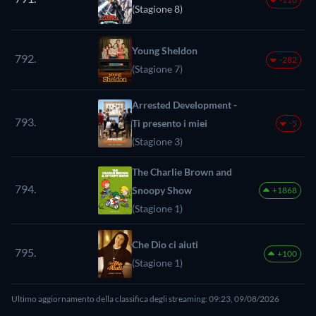
(Stagione 8)
Young Sheldon
792.
-282
(Stagione 7)
Arrested Development -
793.
Ti presento i miei
-5
(Stagione 3)
The Charlie Brown and
794.
Snoopy Show
+1868
(Stagione 1)
Che Dio ci aiuti
795.
+100
(Stagione 1)
Ultimo aggiornamento della classifica degli streaming: 09:23, 09/08/2026