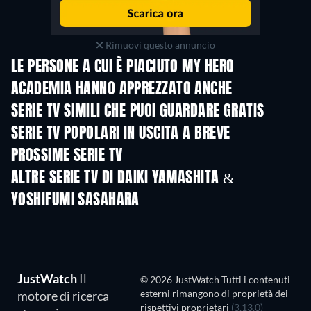
Rimuovi questo annuncio
LE PERSONE A CUI È PIACIUTO MY HERO
ACADEMIA HANNO APPREZZATO ANCHE
TV
TV
SERIE TV SIMILI CHE PUOI GUARDARE GRATIS
SERIE TV POPOLARI IN USCITA A BREVE
TV
TV
PROSSIME SERIE TV
Stagione 2
Stagione 4
Stagio
ALTRE SERIE TV DI DAIKI YAMASHITA &
YOSHIFUMI SASAHARA
TV
TV
JustWatch
Il
© 2026 JustWatch Tutti i contenuti
esterni rimangono di proprietà dei
motore di ricerca
rispettivi proprietari
(3.13.0)