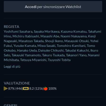
Accedi
per sincronizzare Watchlist
REGISTA
Yoshifumi Sasahara
,
Sayaka Morikawa
,
Kazuma Komatsu
,
Takafumi
Hino
,
Michiru Itabisashi
,
Masashi Abe
,
Naomi Nakayama
,
Kenji
Nagasaki
,
Masatoyo Takada
,
Shouji Ikeno
,
Masayuki Otsuki
,
Yohei
Fukui
,
Yusuke Kamata
,
Miwa Sasaki
,
Tomohiro Kamitani
,
Tomo
Ookubo
,
Hanako Ueda
,
Daisuke Chikushi
,
Takudai Kakuchi
,
Ikuro
Sato
,
Takayuki Yamamoto
,
Takuro Tsukada
,
Takanori Yano
,
Nanami
Michibata
,
Tetsuya Miyanishi
,
Tsuyoshi Tobita
Leggi di più
VALUTAZIONE
87%
(446)
8.2 (125k)
100%
GENERI