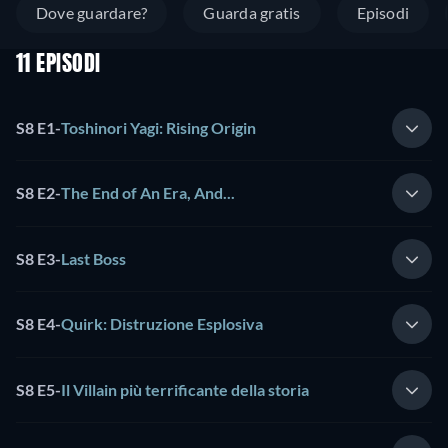
Dove guardare?
Guarda gratis
Episodi
11 EPISODI
S8 E1
-
Toshinori Yagi: Rising Origin
S8 E2
-
The End of An Era, And...
S8 E3
-
Last Boss
S8 E4
-
Quirk: Distruzione Esplosiva
S8 E5
-
Il Villain più terrificante della storia