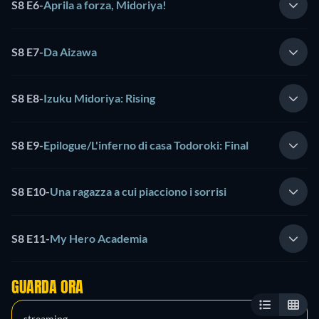
S8 E6
-
Aprila a forza, Midoriya!
S8 E7
-
Da Aizawa
S8 E8
-
Izuku Midoriya: Rising
S8 E9
-
Epilogue/L'inferno di casa Todoroki: Final
S8 E10
-
Una ragazza a cui piacciono i sorrisi
S8 E11
-
My Hero Academia
GUARDA ORA
streaming