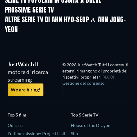
SERIE TV POPOLARI IN USCITA A BREVE
TV
TV
PROSSIME SERIE TV
Stagione 6
Stagione 2
Stagio
ALTRE SERIE TV DI AHN HYO-SEOP & AHN JONG-
YEON
TV
TV
JustWatch
Il
© 2026 JustWatch Tutti i contenuti
esterni rimangono di proprietà dei
motore di ricerca
rispettivi proprietari
(4.0.0)
streaming
Gestione del consenso
We are hiring!
Top 5 film
Top 5 Serie TV
Odissea
House of the Dragon
L'ultima missione: Project Hail
Silo