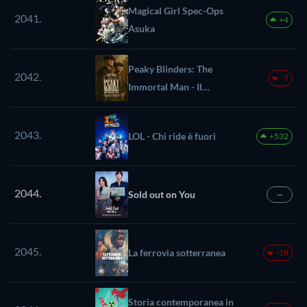
Magical Girl Spec-Ops
2041.
+4
Asuka
Peaky Blinders: The
2042.
-7
Immortal Man - Il
Podcast
2043.
LOL - Chi ride è fuori
+532
2044.
Sold out on You
—
2045.
La ferrovia sotterranea
-18
Storia contemporanea in