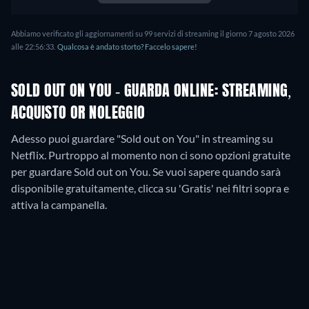
Abbiamo verificato gli aggiornamenti su
99
servizi di streaming il giorno
7 agosto 2026
alle
22:56:33
.
Qualcosa è andato storto? Faccelo sapere!
SOLD OUT ON YOU - GUARDA ONLINE: STREAMING,
ACQUISTO OR NOLEGGIO
Adesso puoi guardare "Sold out on You" in streaming su
Netflix.
Purtroppo al momento non ci sono opzioni gratuite
per guardare Sold out on You. Se vuoi sapere quando sarà
disponibile gratuitamente, clicca su 'Gratis' nei filtri sopra e
attiva la campanella.