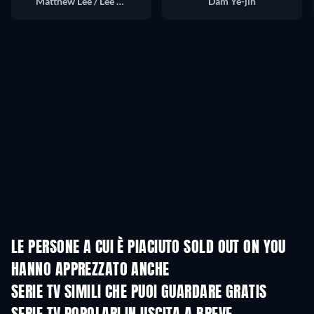
Matthew Lee / Lee Hae Seok
Dam Ye-jin
LE PERSONE A CUI È PIACIUTO SOLD OUT ON YOU
HANNO APPREZZATO ANCHE
TV
TV
SERIE TV SIMILI CHE PUOI GUARDARE GRATIS
TV
TV