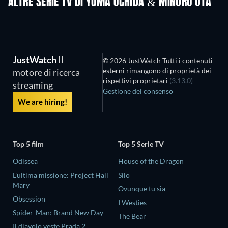
ALTRE SERIE TV DI YUMA UCHIDA & MINORU OTA
TV
TV
JustWatch
Il
© 2026 JustWatch Tutti i contenuti
esterni rimangono di proprietà dei
motore di ricerca
rispettivi proprietari
(3.13.0)
streaming
Gestione del consenso
We are hiring!
Top 5 film
Top 5 Serie TV
Odissea
House of the Dragon
L'ultima missione: Project Hail
Silo
Mary
Ovunque tu sia
Obsession
I Westies
Spider-Man: Brand New Day
The Bear
Il diavolo veste Prada 2