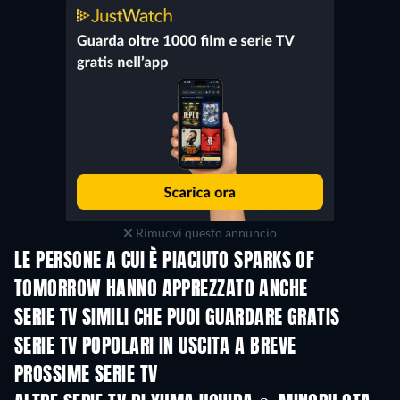
Rimuovi questo annuncio
LE PERSONE A CUI È PIACIUTO SPARKS OF
TOMORROW HANNO APPREZZATO ANCHE
TV
TV
SERIE TV SIMILI CHE PUOI GUARDARE GRATIS
TV
SERIE TV POPOLARI IN USCITA A BREVE
TV
TV
PROSSIME SERIE TV
Stagione 2
Stagione 2
Stagio