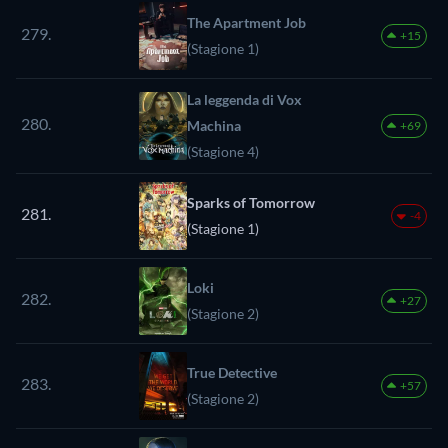
The Apartment Job
279.
+15
(Stagione 1)
La leggenda di Vox
280.
Machina
+69
(Stagione 4)
Sparks of Tomorrow
281.
-4
(Stagione 1)
Loki
282.
+27
(Stagione 2)
True Detective
283.
+57
(Stagione 2)