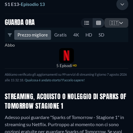
S1 E13
-
Episodio 13
GUARDA ORA
🇮🇹
Prezzo migliore
Gratis
4K
HD
SD
Abbo
5 Episodi
HD
Abbiamo verificato gli aggiornamenti su 99 servizi di streaming il giorno 7 agosto 2026
alle 15:32:18.
Qualcosa è andato storto? Faccelo sapere!
STREAMING, ACQUISTO O NOLEGGIO DI SPARKS OF
TOMORROW STAGIONE 1
Adesso puoi guardare "Sparks of Tomorrow - Stagione 1" in
streaming su Netflix.
Purtroppo al momento non ci sono
opzioni gratuite per guardare Sparks of Tomorrow. Se vuoi