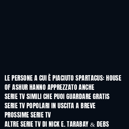
LE PERSONE A CUI È PIACIUTO SPARTACUS: HOUSE
OF ASHUR HANNO APPREZZATO ANCHE
TV
TV
SERIE TV SIMILI CHE PUOI GUARDARE GRATIS
TV
TV
SERIE TV POPOLARI IN USCITA A BREVE
TV
TV
PROSSIME SERIE TV
Stagione 2
Stagione 1
Stagio
ALTRE SERIE TV DI NICK E. TARABAY & DEBS