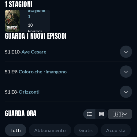
1 STAGIONI
Stagione
1
10
Episodi
GUARDA I NUOVI EPISODI
S1 E10
-
Ave Cesare
S1 E9
-
Coloro che rimangono
S1 E8
-
Orizzonti
GUARDA ORA
🇮🇹
Tutti
Abbonamento
Gratis
Acquista