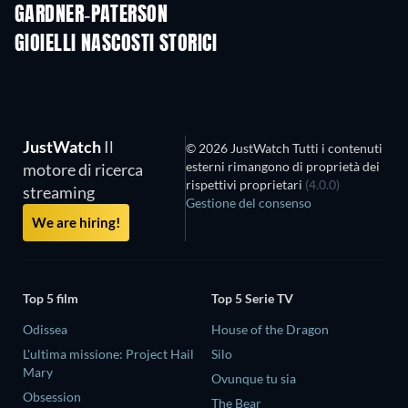
GARDNER-PATERSON
TV
TV
GIOIELLI NASCOSTI STORICI
TV
JustWatch
Il
© 2026 JustWatch Tutti i contenuti
esterni rimangono di proprietà dei
motore di ricerca
rispettivi proprietari
(4.0.0)
streaming
Gestione del consenso
We are hiring!
Top 5 film
Top 5 Serie TV
Odissea
House of the Dragon
L'ultima missione: Project Hail
Silo
Mary
Ovunque tu sia
Obsession
The Bear