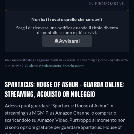
IN PROMOZIONE
Non hai trovato quello che cercavi?
Scegli di ricevere una notifica quando il titolo diventa
disponibile su uno o più servizi.
Avvisami
Abbiamo verificato gli aggiornamenti su
99
servizi di streaming il giorno
7 agosto 2026
alle
01:59:47
.
Qualcosa è andato storto? Faccelo sapere!
SPARTACUS: HOUSE OF ASHUR - GUARDA ONLINE:
STREAMING, ACQUISTO OR NOLEGGIO
Adesso puoi guardare "Spartacus: House of Ashur" in
streaming su MGM Plus Amazon Channel o comprarlo
scaricandolo su Amazon Video.
Purtroppo al momento non
ci sono opzioni gratuite per guardare Spartacus: House of