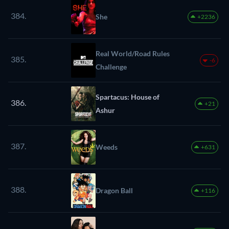
384.
She
+2236
Real World/Road Rules
385.
-6
Challenge
Spartacus: House of
386.
+21
Ashur
387.
Weeds
+631
388.
Dragon Ball
+116