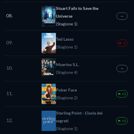
Stuart Fails to Save the
08.
Universe
—
(Stagione 1)
Ted Lasso
09.
-2
(Stagione 1)
Muertos S.L.
10.
—
(Stagione 4)
Poker Face
11.
+1
(Stagione 2)
Sterling Point - L'isola dei
12.
segreti
+1
(Stagione 1)