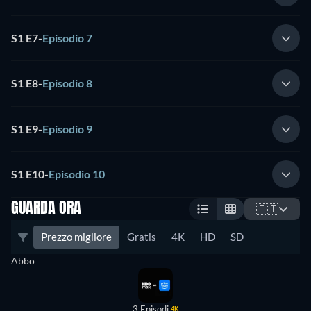
S1 E7
-
Episodio 7
S1 E8
-
Episodio 8
S1 E9
-
Episodio 9
S1 E10
-
Episodio 10
GUARDA ORA
🇮🇹
Prezzo migliore
Gratis
4K
HD
SD
Abbo
3 Episodi
4K