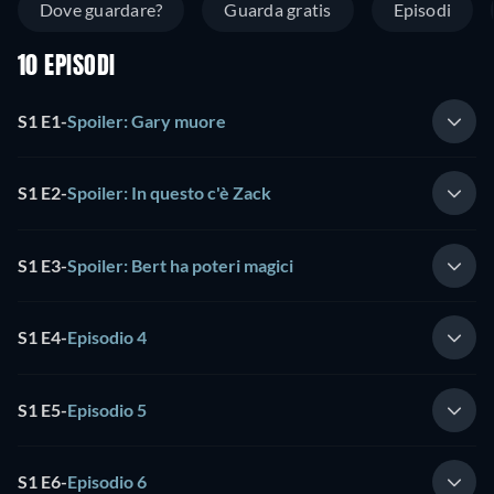
Dove guardare?
Guarda gratis
Episodi
10 EPISODI
S1 E1
-
Spoiler: Gary muore
S1 E2
-
Spoiler: In questo c'è Zack
S1 E3
-
Spoiler: Bert ha poteri magici
S1 E4
-
Episodio 4
S1 E5
-
Episodio 5
S1 E6
-
Episodio 6