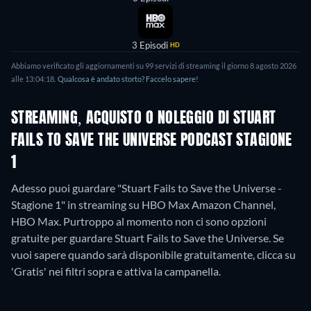
3 Episodi
HD
Abbiamo verificato gli aggiornamenti su
99
servizi di streaming il giorno
8 agosto 2026
alle
13:04:18
.
Qualcosa è andato storto? Faccelo sapere!
STREAMING, ACQUISTO O NOLEGGIO DI STUART
FAILS TO SAVE THE UNIVERSE PODCAST STAGIONE
1
Adesso puoi guardare "Stuart Fails to Save the Universe -
Stagione 1" in streaming su HBO Max Amazon Channel,
HBO Max.
Purtroppo al momento non ci sono opzioni
gratuite per guardare Stuart Fails to Save the Universe. Se
vuoi sapere quando sarà disponibile gratuitamente, clicca su
'Gratis' nei filtri sopra e attiva la campanella.