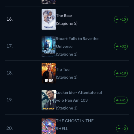
The Bear
16.
+15
(Stagione 5)
Stuart Fails to Save the
17.
Universe
+32
(Stagione 1)
Tip Toe
18.
+19
(Stagione 1)
Lockerbie - Attentato sul
19.
volo Pan Am 103
+41
(Stagione 1)
THE GHOST IN THE
20.
SHELL
+2