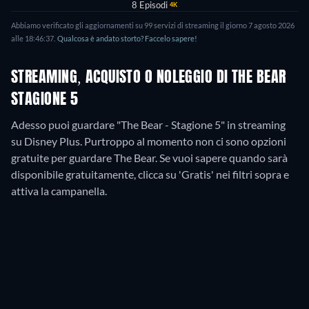
8 Episodi
4K
Abbiamo verificato gli aggiornamenti su
99
servizi di streaming il giorno
7 agosto 2026
alle
18:46:37
.
Qualcosa è andato storto? Faccelo sapere!
STREAMING, ACQUISTO O NOLEGGIO DI THE BEAR
STAGIONE 5
Adesso puoi guardare "The Bear - Stagione 5" in streaming
su Disney Plus.
Purtroppo al momento non ci sono opzioni
gratuite per guardare The Bear. Se vuoi sapere quando sarà
disponibile gratuitamente, clicca su 'Gratis' nei filtri sopra e
attiva la campanella.