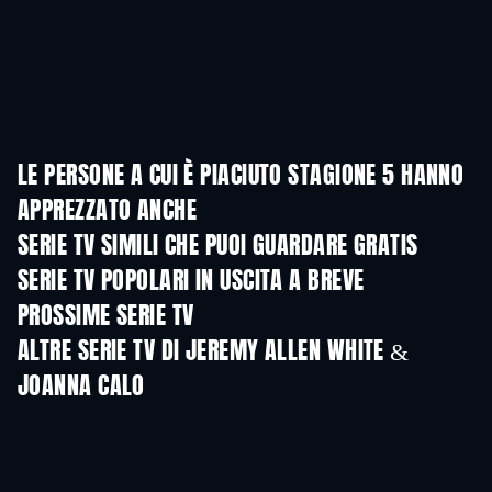
LE PERSONE A CUI È PIACIUTO STAGIONE 5 HANNO
APPREZZATO ANCHE
TV
TV
SERIE TV SIMILI CHE PUOI GUARDARE GRATIS
TV
TV
SERIE TV POPOLARI IN USCITA A BREVE
TV
TV
PROSSIME SERIE TV
Stagione 6
Stagione 2
Stagio
ALTRE SERIE TV DI JEREMY ALLEN WHITE &
JOANNA CALO
TV
TV