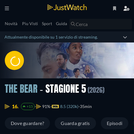
Novità
Piu Visti
Sport
Guida
Attualmente disponibile su 1 servizio di streaming.
THE BEAR
- STAGIONE 5
(2026)
16.
91%
8.5 (320k)
35min
+15
Dove guardare?
Guarda gratis
Episodi