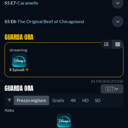
S5 E7
-
Caramello
S5 E8
-
The Original Beef of Chicagoland
GUARDA ORA
streaming
8 Episodi
4K
IN PROMOZIONE
GUARDA ORA
🇮🇹
Prezzo migliore
Gratis
4K
HD
SD
Abbo