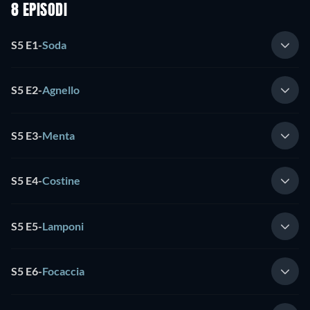
8 EPISODI
S5 E1
-
Soda
S5 E2
-
Agnello
S5 E3
-
Menta
S5 E4
-
Costine
S5 E5
-
Lamponi
S5 E6
-
Focaccia