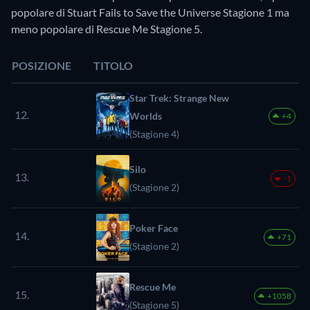
popolare di Stuart Fails to Save the Universe Stagione 1 ma
meno popolare di Rescue Me Stagione 5.
POSIZIONE
TITOLO
Star Trek: Strange New
12.
Worlds
+4
(Stagione 4)
Silo
13.
-1
(Stagione 2)
Poker Face
14.
+71
(Stagione 2)
Rescue Me
15.
+1058
(Stagione 5)