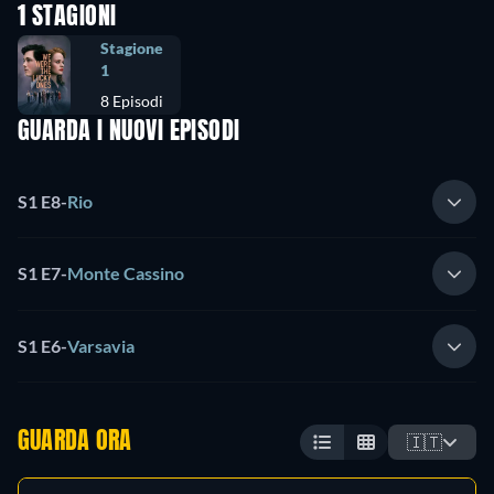
1 STAGIONI
Stagione
1
8 Episodi
GUARDA I NUOVI EPISODI
S1 E8
-
Rio
S1 E7
-
Monte Cassino
S1 E6
-
Varsavia
GUARDA ORA
🇮🇹