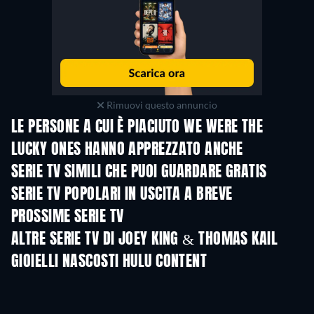
Rimuovi questo annuncio
LE PERSONE A CUI È PIACIUTO WE WERE THE
LUCKY ONES HANNO APPREZZATO ANCHE
TV
TV
SERIE TV SIMILI CHE PUOI GUARDARE GRATIS
TV
TV
SERIE TV POPOLARI IN USCITA A BREVE
TV
TV
PROSSIME SERIE TV
Stagione 4
Stagione 6
Stagio
ALTRE SERIE TV DI JOEY KING & THOMAS KAIL
TV
TV
GIOIELLI NASCOSTI HULU CONTENT