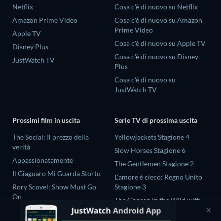
Netflix
Cosa c'è di nuovo su Netflix
Amazon Prime Video
Cosa c'è di nuovo su Amazon
Prime Video
Apple TV
Cosa c'è di nuovo su Apple TV
Disney Plus
Cosa c'è di nuovo su Disney
JustWatch TV
Plus
Cosa c'è di nuovo su
JustWatch TV
Prossimi film in uscita
Serie TV di prossima uscita
The Social: Il prezzo della
Yellowjackets Stagione 4
verità
Slow Horses Stagione 6
Appassionatamente
The Gentlemen Stagione 2
Il Giaguaro Mi Guarda Storto
L'amore è cieco: Regno Unito
Rory Scovel: Show Must Go
Stagione 3
On
The Chosen in the Wild with
Nando tra due mondi - Un film
Bear Grylls Stagione 1
di Sintonia