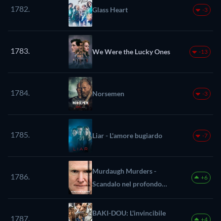
1782.
Glass Heart
-3
1783.
We Were the Lucky Ones
-13
1784.
Norsemen
-3
1785.
Liar - L'amore bugiardo
-7
Murdaugh Murders -
1786.
+6
Scandalo nel profondo
sud
BAKI-DOU: L'invincibile
1787.
+4