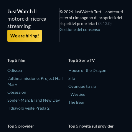
JustWatch
Il
© 2026 JustWatch Tutti i contenuti
esterni rimangono di proprietà dei
motore di ricerca
rispettivi proprietari
(3.13.0)
streaming
Gestione del consenso
We are hiring!
Top 5 film
Top 5 Serie TV
Odissea
House of the Dragon
L'ultima missione: Project Hail
Silo
Mary
Ovunque tu sia
Obsession
I Westies
Spider-Man: Brand New Day
The Bear
Il diavolo veste Prada 2
Top 5 provider
Top 5 novità sul provider