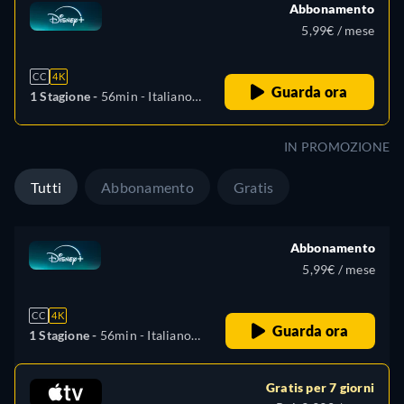
Abbonamento
5,99€ / mese
CC
4K
Guarda ora
1 Stagione -
56min
- Italiano,
Tedesco, Inglese, Spagnolo,
Spagnolo (America Latina),
IN PROMOZIONE
Francese, Polacco,
Portoghese (Brasile), Turco
Tutti
Abbonamento
Gratis
Abbonamento
5,99€ / mese
CC
4K
Guarda ora
1 Stagione -
56min
- Italiano,
Tedesco, Inglese, Spagnolo,
Spagnolo (America Latina),
Gratis per 7 giorni
Francese, Polacco,