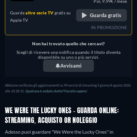
Poi, 9,99€ / mese
Portoghese (Brasile), Turco
Guarda
altre serie TV
gratis su
Guarda gratis
Apple TV
IN PROMOZIONE
Non hai trovato quello che cercavi?
Scegli di ricevere una notifica quando il titolo diventa
disponibile su uno o più servizi.
Avvisami
Abbiamo verificato gli aggiornamenti su 99 servizi di streaming il giorno 8 agosto 2026
alle 10:28:31.
Qualcosa è andato storto? Faccelo sapere!
WE WERE THE LUCKY ONES - GUARDA ONLINE:
STREAMING, ACQUISTO OR NOLEGGIO
Adesso puoi guardare "We Were the Lucky Ones" in