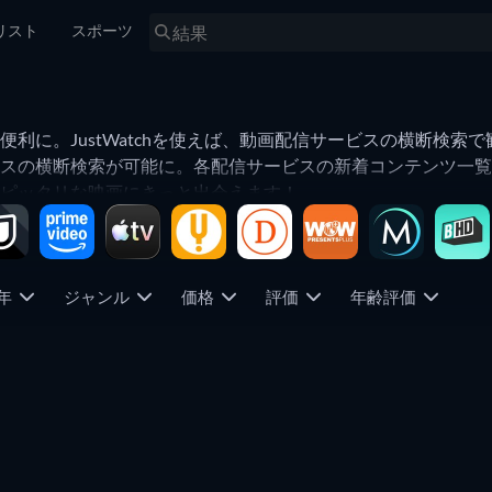
リスト
スポーツ
利に。JustWatchを使えば、動画配信サービスの横断検索
スの横断検索が可能に。各配信サービスの新着コンテンツ一覧
ピッタリな映画にきっと出会えます！
年
ジャンル
価格
評価
年齢評価
テレビ
テレビ
テレビ
テレビ
テレビ
テレビ
テレビ
テレビ
テレビ
テレビ
テレビ