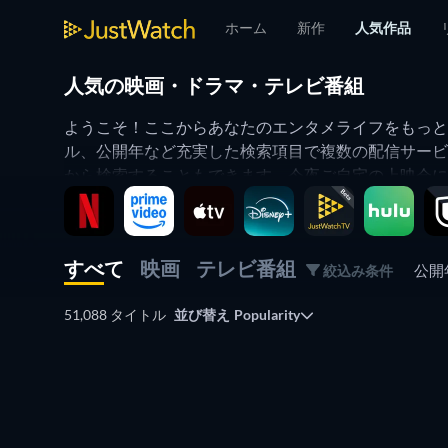
ホーム
新作
人気作品
人気の映画・ドラマ・テレビ番組
ようこそ！ここからあなたのエンタメライフをもっと便
ル、公開年など充実した検索項目で複数の配信サービ
から検索することもできます。今夜ご自宅の上映会に
すべて
映画
テレビ番組
公開
絞込み条件
51,088 タイトル
並び替え
Popularity
テレビ
テレビ
テレビ
テレビ
テレビ
テレビ
テレビ
テレビ
テレビ
テレビ
テレビ
テレビ
テレビ