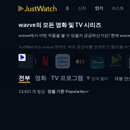
홈
신작
인기
리스트
wavve의 모든 영화 및 TV 시리즈
wavve에서 어떤 작품을 볼 수 있을지 궁금하신가요? 현재 wa
JustWatch는 wavve 외에도 여러 공급자를 검색하고 둘러볼 
영화 및 TV 시리즈를 구매 또는 대여할 수 있는 최적의 공급자
전부
영화
TV 프로그램
개봉 
검색 필터
13,421 개 영상
정렬 기준
Popularity
TV
TV
TV
TV
TV
TV
TV
TV
TV
TV
TV