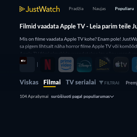
Pradžia
Naujas
Populiaru
Filmid vaadata Apple TV - Leia parim teile 
Mis on filme vaadata Apple TV kohe? Enam pole! JustWatch
sa pigem lihtsalt näha horror filme Apple TV või komöödia 
Apple TV filmi nimekirja uuendatakse iga päev, veendumak
Viskas
Filmai
TV serialai
Prem
FILTRAI
104 Aprašymai
surūšiuoti pagal
populiarumas