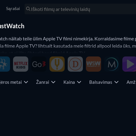
Sąrašai
JustWatch
 näitab teile ülim Apple TV filmi nimekirja. Korraldasime filme p
filme Apple TV? lihtsalt kasutada meie filtrid allpool leida üks, mi
s, et ei jäta ühtegi head filmid Apple TV.
jėros metai
Žanrai
Kaina
Balsavimas
Amži