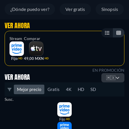
¿Dónde puedo ver?
Ver gratis
Sinopsis
VER AHORA
Stream
Comprar
Fijo
49,00 MXN
HD
HD
EN PROMOCIÓN
VER AHORA
🇲🇽
Mejor precio
Gratis
4K
HD
SD
Susc.
Fijo
HD