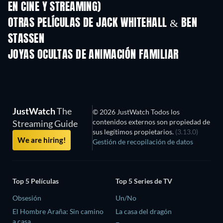
EN CINE Y STREAMING)
LEGO Disney Princess:
Yellow Mirro
Magical Mayhem
OTRAS PELÍCULAS DE JACK WHITEHALL & BEN
STASSEN
JOYAS OCULTAS DE ANIMACIÓN FAMILIAR
TV
JustWatch
The
© 2026 JustWatch Todos los
contenidos externos son propiedad de
Streaming Guide
sus legítimos propietarios.
(3.13.0)
We are hiring!
Gestión de recopilación de datos
Top 5 Películas
Top 5 Series de TV
Obsesión
Un/No
El Hombre Araña: Sin camino
La casa del dragón
a casa