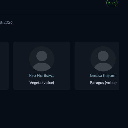
+5
08/2026
Ryo Horikawa
Iemasa Kayumi
Vegeta (voice)
Paragus (voice)