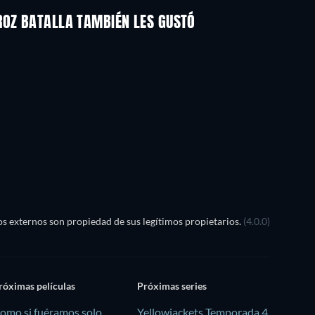
EROZ BATALLA TAMBIÉN LES GUSTÓ
TV
TV
s externos son propiedad de sus legítimos propietarios.
(4.0.0)
róximas películas
Próximas series
omo si fuéramos solo
Yellowjackets Temporada 4