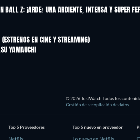
N BALL Z: ¡ARDE! UNA ARDIENTE, INTENSA Y SUPER F
S
(ESTRENOS EN CINE Y STREAMING)
ASU YAMAUCHI
TV
TV
© 2026 JustWatch Todos los contenido
Gestión de recopilación de datos
Top 5 Proveedores
Top 5 nuevo en proveedor
P
Netflix
Lo nuevo en Netflix
C