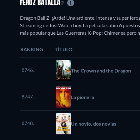
FEROZ BATALLA?
Dragon Ball Z: ¡Arde! Una ardiente, intensa y super fero
Streaming de JustWatch hoy. La película subió 6 puestos
más popular que Las Guerreras K-Pop: Chimenea pero m
RANKING
TÍTULO
8746.
The Crown and the Dragon
8747.
La pionera
8748.
Un novio, dos novias