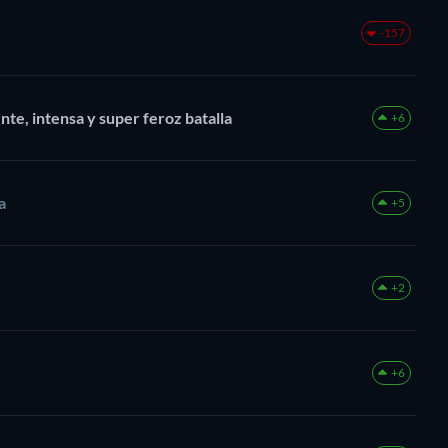
-157
nte, intensa y super feroz batalla
+6
a
+5
+2
+6