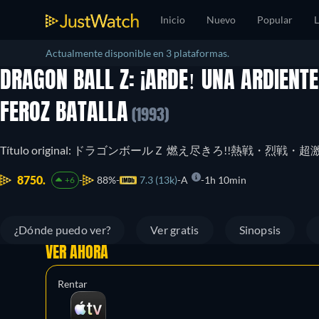
Inicio
Nuevo
Popular
L
Actualmente disponible en 3 plataformas.
DRAGON BALL Z: ¡ARDE! UNA ARDIENTE
FEROZ BATALLA
(1993)
Título original: ドラゴンボールＺ 燃え尽きろ!!熱戦・烈戦・超
8750.
88%
7.3 (13k)
A
1h 10min
+6
¿Dónde puedo ver?
Ver gratis
Sinopsis
VER AHORA
Rentar