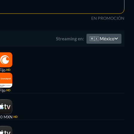
EN PROMOCIÓN
🇲🇽
México
Streaming en:
Fijo
HD
Fijo
HD
00 MXN
HD