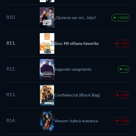
810.
¿Quieres ser mi... hijo?
+1962
811.
Gru: Mi villano favorito
-151
812.
Segundo sangriento
+6
813.
Confidencial (Black Bag)
-150
814.
Venom: habrá matanza
-149