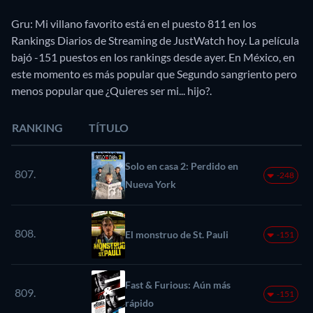
Gru: Mi villano favorito está en el puesto 811 en los
Rankings Diarios de Streaming de JustWatch hoy. La película
bajó -151 puestos en los rankings desde ayer. En México, en
este momento es más popular que Segundo sangriento pero
menos popular que ¿Quieres ser mi... hijo?.
RANKING
TÍTULO
Solo en casa 2: Perdido en
807.
-248
Nueva York
808.
El monstruo de St. Pauli
-151
Fast & Furious: Aún más
809.
-151
rápido