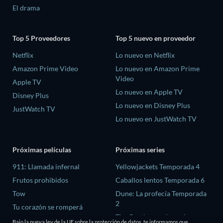
El drama
Top 5 Proveedores
Top 5 nuevo en proveedor
Netflix
Lo nuevo en Netflix
Amazon Prime Video
Lo nuevo en Amazon Prime
Video
Apple TV
Lo nuevo en Apple TV
Disney Plus
Lo nuevo en Disney Plus
JustWatch TV
Lo nuevo en JustWatch TV
Próximas películas
Próximas series
911: Llamada infernal
Yellowjackets Temporada 4
Frutos prohibidos
Caballos lentos Temporada 6
Tow
Dune: La profecía Temporada
2
Tu corazón se romperá
The Gentlemen: La serie
Tiempo de victoria
Bajo la nueva ley de la UE sobre la protección de datos, te informamos que