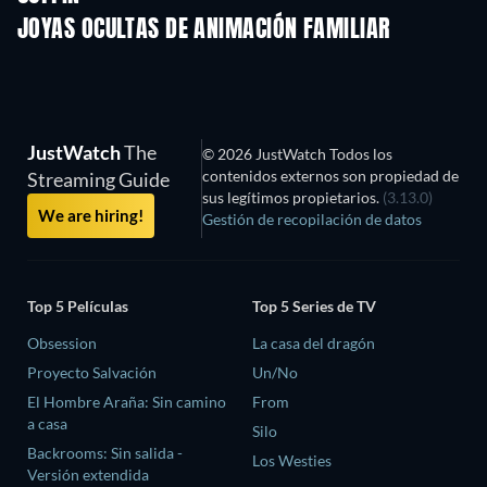
JOYAS OCULTAS DE ANIMACIÓN FAMILIAR
TV
JustWatch
The
© 2026 JustWatch Todos los
contenidos externos son propiedad de
Streaming Guide
sus legítimos propietarios.
(3.13.0)
We are hiring!
Gestión de recopilación de datos
Top 5 Películas
Top 5 Series de TV
Obsession
La casa del dragón
Proyecto Salvación
Un/No
El Hombre Araña: Sin camino
From
a casa
Silo
Backrooms: Sin salida -
Los Westies
Versión extendida