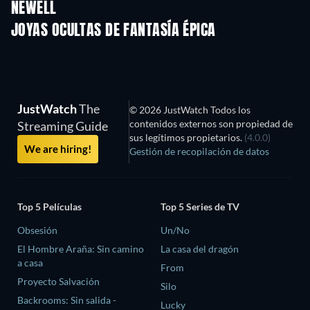
NEWELL
JOYAS OCULTAS DE FANTASÍA ÉPICA
JustWatch
The
© 2026 JustWatch Todos los
contenidos externos son propiedad de
Streaming Guide
sus legítimos propietarios.
(4.0.0)
We are hiring!
Gestión de recopilación de datos
Top 5 Películas
Top 5 Series de TV
Obsesión
Un/No
El Hombre Araña: Sin camino
La casa del dragón
a casa
From
Proyecto Salvación
Silo
Backrooms: Sin salida -
Lucky