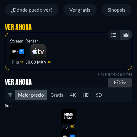
¿Dónde puedo ver?
Ver gratis
Sinopsis
VER AHORA
Stream
Rentar
Fijo
50,00 MXN
4K
4K
EN PROMOCIÓN
VER AHORA
🇲🇽
Mejor precio
Gratis
4K
HD
SD
Susc.
Fijo
4K