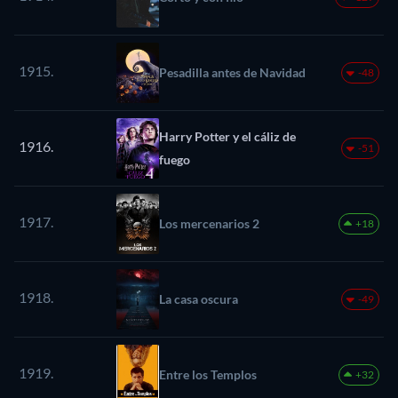
1915.
Pesadilla antes de Navidad
-48
Harry Potter y el cáliz de
1916.
-51
fuego
1917.
Los mercenarios 2
+18
1918.
La casa oscura
-49
1919.
Entre los Templos
+32