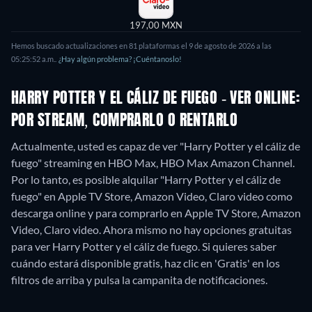
197,00 MXN
Hemos buscado actualizaciones en
81
plataformas el
9 de agosto de 2026
a las
05:25:52 a.m.
.
¿Hay algún problema? ¡Cuéntanoslo!
HARRY POTTER Y EL CÁLIZ DE FUEGO - VER ONLINE:
POR STREAM, COMPRARLO O RENTARLO
Actualmente, usted es capaz de ver "Harry Potter y el cáliz de
fuego" streaming en HBO Max, HBO Max Amazon Channel.
Por lo tanto, es posible alquilar "Harry Potter y el cáliz de
fuego" en Apple TV Store, Amazon Video, Claro video como
descarga online y para comprarlo en Apple TV Store, Amazon
Video, Claro video.
Ahora mismo no hay opciones gratuitas
para ver Harry Potter y el cáliz de fuego. Si quieres saber
cuándo estará disponible gratis, haz clic en 'Gratis' en los
filtros de arriba y pulsa la campanita de notificaciones.