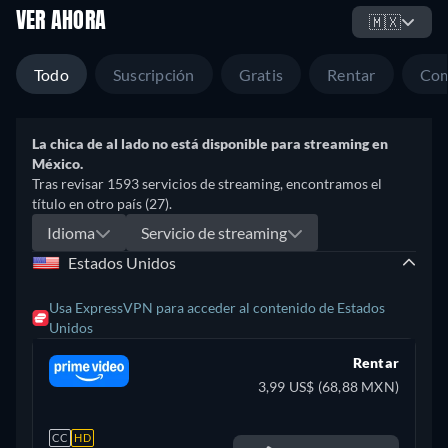
VER AHORA
🇲🇽
Todo
Suscripción
Gratis
Rentar
Com
La chica de al lado no está disponible para streaming en
México.
Tras revisar 1593 servicios de streaming, encontramos el
título en otro país (27).
Idioma
Servicio de streaming
Estados Unidos
Usa ExpressVPN para acceder al contenido de Estados
Unidos
Rentar
3,99 US$ (68,88 MXN)
CC
HD