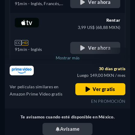
Ver ahora
91min
- Inglés, Francés,
Italiano, Polaco
Rentar
3,99 US$ (68,88 MXN)
CC
HD
Ver ahora
91min
- Inglés
Mostrar más
30 días gratis
Italia
Luego 149,00 MXN / mes
Ver películas similares en
Ver gratis
Amazon Prime Video gratis
EN PROMOCIÓN
Te avisamos cuando esté disponible en México.
Avísame