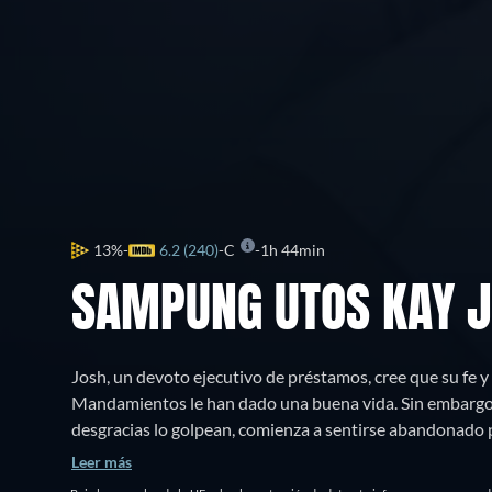
13%
6.2 (240)
C
1h 44min
SAMPUNG UTOS KAY 
Josh, un devoto ejecutivo de préstamos, cree que su fe y
Mandamientos le han dado una buena vida. Sin embargo,
desgracias lo golpean, comienza a sentirse abandonado po
decide rebelarse rompiendo cada uno de los mandamien
Leer más