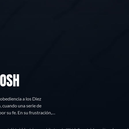
JOSH
 obediencia a los Diez
 cuando una serie de
r su fe. En su frustración,
tos.