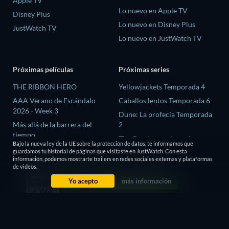
Apple TV
Lo nuevo en Apple TV
Disney Plus
Lo nuevo en Disney Plus
JustWatch TV
Lo nuevo en JustWatch TV
Próximas películas
Próximas series
THE RIBBON HERO
Yellowjackets Temporada 4
AAA Verano de Escándalo
Caballos lentos Temporada 6
2026 - Week 3
Dune: La profecía Temporada
Más allá de la barrera del
2
tiempo
The Gentlemen: La serie
Bajo la nueva ley de la UE sobre la protección de datos, te informamos que
Megaville
Temporada 2
guardamos tu historial de páginas que visitaste en JustWatch. Con esta
información, podemos mostrarte trailers en redes sociales externas y plataformas
El proceso de las brujas
El amor es ciego: Reino Unido
de videos.
Temporada 3
Yo acepto
más información