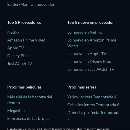
Spider-Man: Un nuevo día
Top 5 Proveedores
Top 5 nuevo en proveedor
Netflix
Lo nuevo en Netflix
Amazon Prime Video
Lo nuevo en Amazon Prime
Video
Apple TV
Lo nuevo en Apple TV
Disney Plus
Lo nuevo en Disney Plus
JustWatch TV
Lo nuevo en JustWatch TV
Próximas películas
Próximas series
Más allá de la barrera del
Yellowjackets Temporada 4
tiempo
Caballos lentos Temporada 6
Megaville
Dune: La profecía Temporada
El proceso de las brujas
2
El ex-preso de Corea
The Gentlemen: La serie
Bajo la nueva ley de la UE sobre la protección de datos, te informamos que