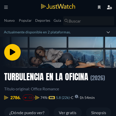
Nuevo
Popular
Deportes
Guía
Actualmente disponible en 2 plataformas.
TURBULENCIA EN LA OFICINA
(2026)
Título original: Office Romance
2786.
74%
5.8 (22k)
C
1h 54min
-53
¿Dónde puedo ver?
Ver gratis
Sinopsis