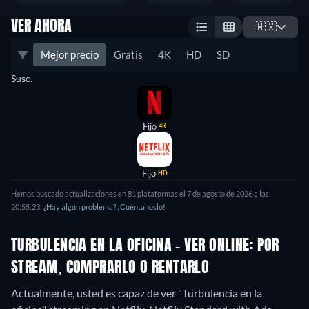
VER AHORA
🇲🇽
Mejor precio
Gratis
4K
HD
SD
Susc.
Fijo
4K
Fijo
HD
Hemos buscado actualizaciones en 81 plataformas el 7 de agosto de 2026 a las
20:55:23.
¿Hay algún problema? ¡Cuéntanoslo!
TURBULENCIA EN LA OFICINA - VER ONLINE: POR
STREAM, COMPRARLO O RENTARLO
Actualmente, usted es capaz de ver "Turbulencia en la