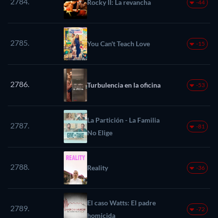
2784.
Rocky II: La revancha
-44
2785.
You Can't Teach Love
-15
2786.
Turbulencia en la oficina
-53
La Partición - La Familia
2787.
-81
No Elige
2788.
Reality
-36
El caso Watts: El padre
2789.
-72
homicida