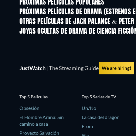
PRÓXIMAS PELÍCULAS POPULARES
PRÓXIMAS PELÍCULAS DE DRAMA (ESTRENOS E
OTRAS PELÍCULAS DE JACK PALANCE & PETER
JOYAS OCULTAS DE DRAMA DE CIENCIA FICCIÓ
TV
JustWatch
|
The Streaming Guide
We are hiring!
Top 5 Películas
Top 5 Series de TV
Obsesión
Un/No
El Hombre Araña: Sin
La casa del dragón
camino a casa
From
Proyecto Salvación
Silo