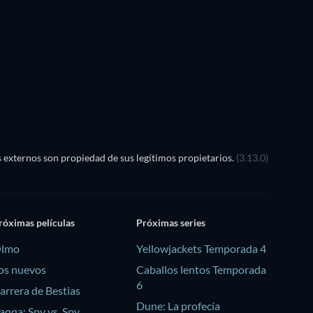
externos son propiedad de sus legítimos propietarios.
(3.13.0)
róximas películas
Próximas series
lmo
Yellowjackets Temporada 4
os nuevos
Caballos lentos Temporada
6
arrera de Bestias
Dune: La profecía
aqqa: Spy vs. Spy