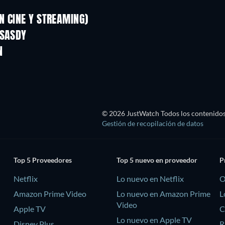
N CINE Y STREAMING)
 SASDY
N
© 2026 JustWatch Todos los contenidos 
Gestión de recopilación de datos
Top 5 Proveedores
Top 5 nuevo en proveedor
P
Netflix
Lo nuevo en Netflix
O
Amazon Prime Video
Lo nuevo en Amazon Prime
L
Video
Apple TV
C
Lo nuevo en Apple TV
Disney Plus
R