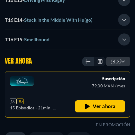
T16 E14
-
Stuck in the Middle With Hu(go)
T16 E15
-
Smellbound
VER AHORA
🇲🇽
Suscripción
79,00 MXN / mes
CC
HD
Ver ahora
15 Episodios -
21min
-
Español, Checo, Alemán,
Inglés, Español (América
EN PROMOCIÓN
Latina), Francés, Húngaro,