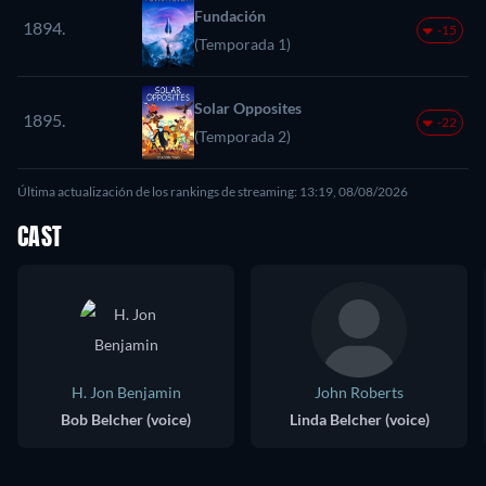
Fundación
1894.
-15
(Temporada 1)
Solar Opposites
1895.
-22
(Temporada 2)
Última actualización de los rankings de streaming: 13:19, 08/08/2026
CAST
H. Jon Benjamin
John Roberts
Bob Belcher (voice)
Linda Belcher (voice)