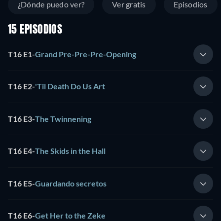
¿Dónde puedo ver?
Ver gratis
Episodios
15 EPISODIOS
T16 E1
-
Grand Pre-Pre-Pre-Opening
T16 E2
-
'Til Death Do Us Art
T16 E3
-
The Twinnening
T16 E4
-
The Skids in the Hall
T16 E5
-
Guardando secretos
T16 E6
-
Get Her to the Zeke