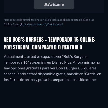
Avísame
Hemos buscado actualizaciones en
81
plataformas el
8 de agosto de 2026
a las
02:56:43 p.m.
.
¿Hay algún problema? ¡Cuéntanoslo!
VER BOB'S BURGERS - TEMPORADA 16 ONLINE:
POR STREAM, COMPRARLO O RENTARLO
Actualmente, usted es capaz de ver "Bob's Burgers -
Temporada 16" streaming en Disney Plus.
Ahora mismo no
hay opciones gratuitas para ver Bob's Burgers. Si quieres
saber cuándo estará disponible gratis, haz clic en 'Gratis' en
los filtros de arriba y pulsa la campanita de notificaciones.