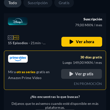
Italiano, Polaco, Portugués
Todo
Suscripción
Gratis
(Brasil), Turco
Suscripción
79,00 MXN / mes
CC
HD
Ver ahora
15 Episodios -
21min
-
Español, Checo, Alemán,
Inglés, Español (América
30 días gratis
Latina), Francés, Húngaro,
Luego 149,00 MXN / mes
Italiano, Polaco, Portugués
Mira
otras series
gratis en
(Brasil), Turco
Ver gratis
Amazon Prime Video
EN PROMOCIÓN
¿No encuentras lo que buscas?
Déjanos que te avisemos cuando esté disponible en más
plataformas.