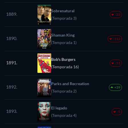
Sobrenatural
1889.
-23
(Temporada 3)
Shaman King
1890.
-113
(Temporada 1)
Bob's Burgers
1891.
-51
(Temporada 16)
Parks and Recreation
1892.
+39
(Temporada 2)
El legado
1893.
-5
(Temporada 4)