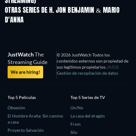
STREAMING)
Temporada 2
Temporada 2
Temporada
OTRAS SERIES DE H. JON BENJAMIN & MARIO
D'ANNA
TV
TV
JustWatch
The
© 2026 JustWatch Todos los
contenidos externos son propiedad de
Streaming Guide
sus legítimos propietarios.
(4.0.0)
We are hiring!
Gestión de recopilación de datos
Top 5 Películas
Top 5 Series de TV
Obsesión
Un/No
El Hombre Araña: Sin camino
La casa del dragón
a casa
From
Proyecto Salvación
Silo