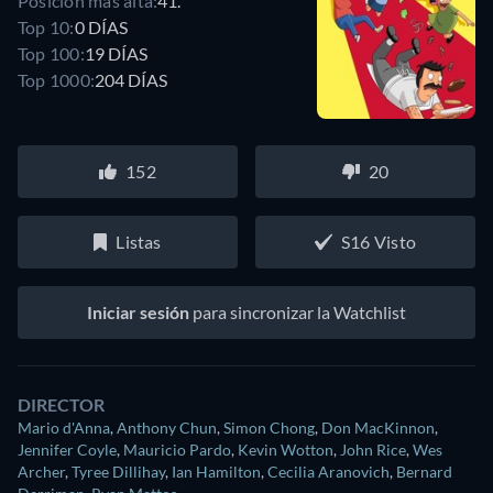
Posición más alta:
41.
Top 10:
0 DÍAS
Top 100:
19 DÍAS
Top 1000:
204 DÍAS
152
20
Listas
S16 Visto
Iniciar sesión
para sincronizar la Watchlist
DIRECTOR
Mario d'Anna
,
Anthony Chun
,
Simon Chong
,
Don MacKinnon
,
Jennifer Coyle
,
Mauricio Pardo
,
Kevin Wotton
,
John Rice
,
Wes
Archer
,
Tyree Dillihay
,
Ian Hamilton
,
Cecilia Aranovich
,
Bernard