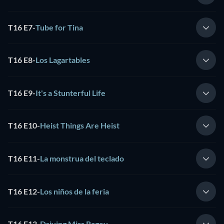
T16 E7
-
Tube for Tina
T16 E8
-
Los Lagartables
T16 E9
-
It's a Stunterful Life
T16 E10
-
Heist Things Are Heist
T16 E11
-
La monstrua del teclado
T16 E12
-
Los niños de la feria
T16 E13
-
Driving Miss Ragey