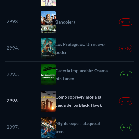
2993.
Bandolera
-31
Los Protegidos: Un nuevo
2994.
-10
poder
Cacería implacable: Osama
2995.
+5
bin Laden
Cómo sobrevivimos a la
2996.
-20
caída de los Black Hawk
Nightsleeper: ataque al
2997.
+6
tren