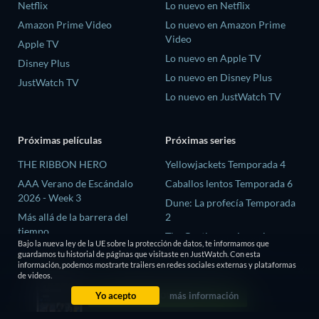
Netflix
Lo nuevo en Netflix
Amazon Prime Video
Lo nuevo en Amazon Prime
Video
Apple TV
Lo nuevo en Apple TV
Disney Plus
Lo nuevo en Disney Plus
JustWatch TV
Lo nuevo en JustWatch TV
Próximas películas
Próximas series
THE RIBBON HERO
Yellowjackets Temporada 4
AAA Verano de Escándalo
Caballos lentos Temporada 6
2026 - Week 3
Dune: La profecía Temporada
Más allá de la barrera del
2
tiempo
The Gentlemen: La serie
Bajo la nueva ley de la UE sobre la protección de datos, te informamos que
Megaville
Temporada 2
guardamos tu historial de páginas que visitaste en JustWatch. Con esta
información, podemos mostrarte trailers en redes sociales externas y plataformas
El proceso de las brujas
El amor es ciego: Reino Unido
de videos.
Temporada 3
Yo acepto
más información