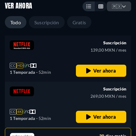
VER AHORA
🇲🇽
Todo
Suscripción
Gratis
Suscripción
139,00 MXN / mes
CC
HD
C
Ver ahora
1 Temporada -
52min
Suscripción
269,00 MXN / mes
CC
4K
C
Ver ahora
1 Temporada -
52min
30 días gratis