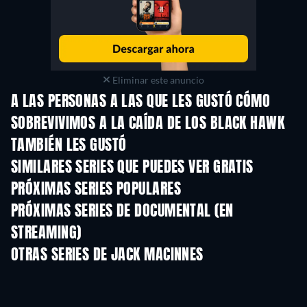
Eliminar este anuncio
A LAS PERSONAS A LAS QUE LES GUSTÓ CÓMO
SOBREVIVIMOS A LA CAÍDA DE LOS BLACK HAWK
TAMBIÉN LES GUSTÓ
TV
TV
SIMILARES SERIES QUE PUEDES VER GRATIS
TV
TV
PRÓXIMAS SERIES POPULARES
TV
TV
PRÓXIMAS SERIES DE DOCUMENTAL (EN
STREAMING)
Temporada 1
Temporada 1
Tempora
OTRAS SERIES DE JACK MACINNES
TV
TV