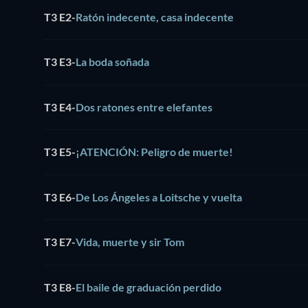
T3 E2
-
Ratón indecente, casa indecente
T3 E3
-
La boda soñada
T3 E4
-
Dos ratones entre elefantes
T3 E5
-
¡ATENCIÓN: Peligro de muerte!
T3 E6
-
De Los Ángeles a Loitsche y vuelta
T3 E7
-
Vida, muerte y sir Tom
T3 E8
-
El baile de graduación perdido