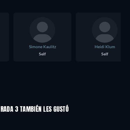
Simone Kaulitz
Heidi Klum
Self
Self
ORADA 3 TAMBIÉN LES GUSTÓ
TV
TV
TV
TV
TV