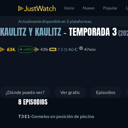
Inicio
Nuevo
Popular
L
Actualmente disponible en 2 plataformas.
KAULITZ Y KAULITZ
- TEMPORADA 3
(20
634.
43%
7.1 (1.4k)
C
47min
+450
¿Dónde puedo ver?
Ver gratis
Episodios
8 EPISODIOS
T3 E1
-
Gemelos en posición de piscina