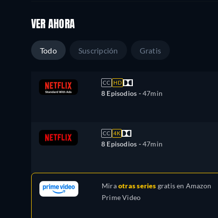
VER AHORA
Todo
Suscripción
Gratis
CC
HD
8 Episodios -
47min
CC
4K
8 Episodios -
47min
Mira
otras series
gratis en
Amazon
Prime Video