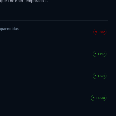
 que The Rain Temporada 1.
aparecidas
-382
+197
+664
+1830