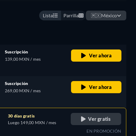
Lista
Parrilla
🇲🇽
México
Suscripción
Ver ahora
139,00 MXN / mes
Suscripción
Ver ahora
269,00 MXN / mes
30 días gratis
Ver gratis
Luego 149,00 MXN / mes
EN PROMOCIÓN