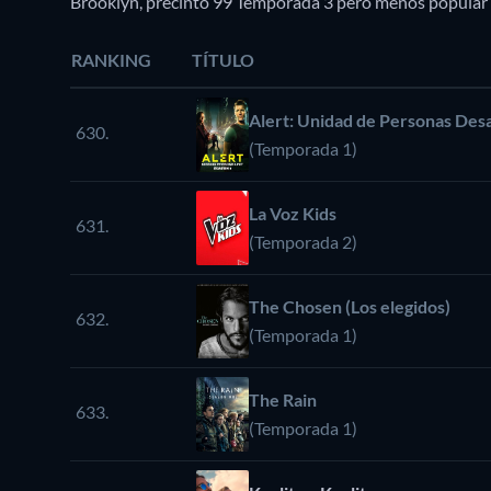
Brooklyn, precinto 99 Temporada 3 pero menos popular
RANKING
TÍTULO
Alert: Unidad de Personas Des
630.
(Temporada 1)
La Voz Kids
631.
(Temporada 2)
The Chosen (Los elegidos)
632.
(Temporada 1)
The Rain
633.
(Temporada 1)