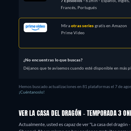
7 Episodios -
61min
- Español, Inglés,
Francés, Portugués
Mira
otras series
gratis en
Amazon
Prime Video
¿No encuentras lo que buscas?
Déjanos que te avisemos cuando esté disponible en más p
Hemos buscado actualizaciones en
81
plataformas el
7 de ago
¡Cuéntanoslo!
VER LA CASA DEL DRAGÓN - TEMPORADA 3 ON
Actualmente, usted es capaz de ver "La casa del drag