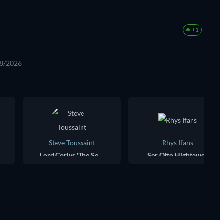
+1
08/2026
Steve Toussaint
Rhys Ifans
Lord Corlys 'The Sea Snake' Velaryon
Ser Otto Hightower