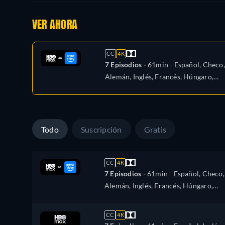
VER AHORA
CC
4K
7 Episodios -
61min
- Español, Checo,
Alemán, Inglés, Francés, Húngaro,
Italiano, Letona, Polaco, Portugués,
Ruso, Eslovaquia, Turco, Ucraniano
Todo
Suscripción
Gratis
CC
4K
7 Episodios -
61min
- Español, Checo,
Alemán, Inglés, Francés, Húngaro,
Italiano, Letona, Polaco, Portugués,
Ruso, Eslovaquia, Turco, Ucraniano
CC
4K