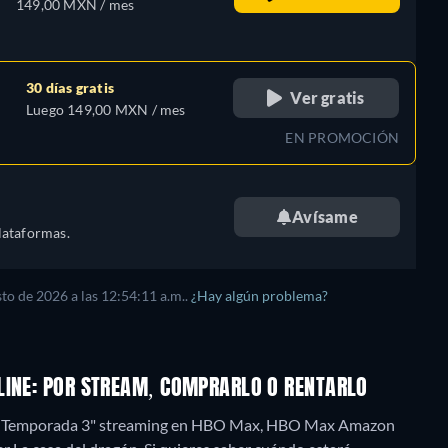
149,00 MXN / mes
30 días gratis
Ver gratis
Luego 149,00 MXN / mes
EN PROMOCIÓN
Avísame
lataformas.
sto de 2026
a las
12:54:11 a.m.
.
¿Hay algún problema?
LINE: POR STREAM, COMPRARLO O RENTARLO
ón - Temporada 3" streaming en HBO Max, HBO Max Amazon