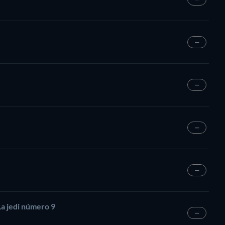
—
—
—
—
La jedi número 9
—