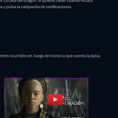
 La casa del dragón. Si quieres saber cuándo estará
riba y pulsa la campanita de notificaciones.
entos ocurridos en Juego de tronos y que cuenta la épica