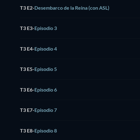
T3 E2
-
Desembarco de la Reina (con ASL)
T3 E3
-
Episodio 3
T3 E4
-
Episodio 4
T3 E5
-
Episodio 5
T3 E6
-
Episodio 6
T3 E7
-
Episodio 7
T3 E8
-
Episodio 8