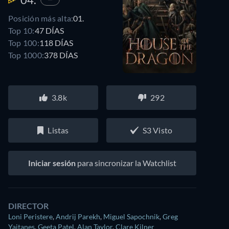
Posición más alta:
01.
Top 10:
47 DÍAS
Top 100:
118 DÍAS
Top 1000:
378 DÍAS
3.8k
292
Listas
S3 Visto
Iniciar sesión
para sincronizar la Watchlist
DIRECTOR
Loni Peristere
,
Andrij Parekh
,
Miguel Sapochnik
,
Greg
Yaitanes
,
Geeta Patel
,
Alan Taylor
,
Clare Kilner