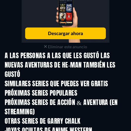
Eliminar este anuncio
A LAS PERSONAS A LAS QUE LES GUSTÓ LAS
NUEVAS AVENTURAS DE HE-MAN TAMBIÉN LES
GUSTÓ
TV
TV
SIMILARES SERIES QUE PUEDES VER GRATIS
TV
TV
PRÓXIMAS SERIES POPULARES
TV
TV
PRÓXIMAS SERIES DE ACCIÓN & AVENTURA (EN
STREAMING)
Temporada 2
Temporada 2
Tempora
OTRAS SERIES DE GARRY CHALK
TV
TV
JOYAS OCULTAS DE ANIME WESTERN
TV
TV