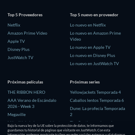
Top 5 Proveedores
Top 5 nuevo en proveedor
Netflix
Lo nuevo en Netflix
Amazon Prime Video
Lo nuevo en Amazon Prime
Video
Apple TV
Lo nuevo en Apple TV
Disney Plus
Lo nuevo en Disney Plus
JustWatch TV
Lo nuevo en JustWatch TV
Próximas películas
Próximas series
THE RIBBON HERO
Yellowjackets Temporada 4
AAA Verano de Escándalo
Caballos lentos Temporada 6
2026 - Week 3
Dune: La profecía Temporada
Megaville
2
Más allá de la barrera del
The Gentlemen: La serie
Bajo la nueva ley de la UE sobre la protección de datos, te informamos que
tiempo
Temporada 2
guardamos tu historial de páginas que visitaste en JustWatch. Con esta
información, podemos mostrarte trailers en redes sociales externas y plataformas