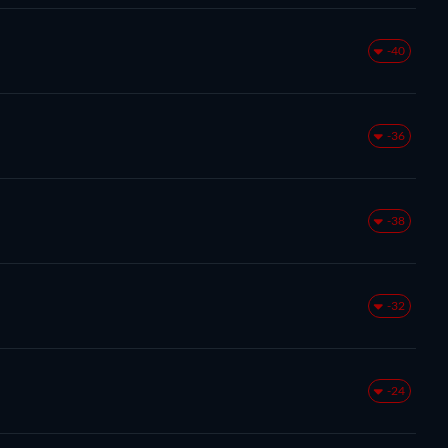
-40
-36
-38
-32
-24