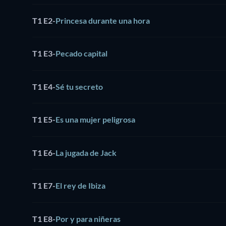
T1 E2
-
Princesa durante una hora
T1 E3
-
Pecado capital
T1 E4
-
Sé tu secreto
T1 E5
-
Es una mujer peligrosa
T1 E6
-
La jugada de Jack
T1 E7
-
El rey de Ibiza
T1 E8
-
Por y para niñeras