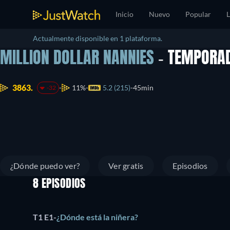
Inicio
Nuevo
Popular
L
Actualmente disponible en 1 plataforma.
MILLION DOLLAR NANNIES
- TEMPORA
3863.
11%
5.2 (215)
45min
-32
¿Dónde puedo ver?
Ver gratis
Episodios
8 EPISODIOS
T1 E1
-
¿Dónde está la niñera?