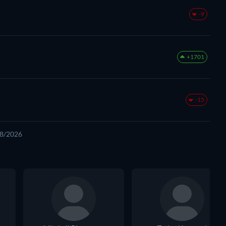
-9
+1701
-15
08/2026