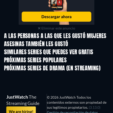
Eliminar este anuncio
A LAS PERSONAS A LAS QUE LES GUSTÓ MUJERES
ASESINAS TAMBIÉN LES GUSTÓ
TV
TV
SIMILARES SERIES QUE PUEDES VER GRATIS
TV
PRÓXIMAS SERIES POPULARES
TV
TV
PRÓXIMAS SERIES DE DRAMA (EN STREAMING)
Temporada 4
Temporada 6
Tempora
JustWatch
The
© 2026 JustWatch Todos los
contenidos externos son propiedad de
Streaming Guide
sus legítimos propietarios.
(3.13.0)
We are hiring!
Gestión de recopilación de datos