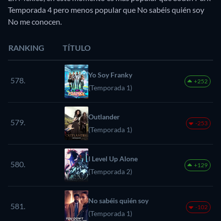
Temporada 4 pero menos popular que No sabéis quién soy
No me conocen.
RANKING
TÍTULO
Yo Soy Franky
578.
+252
(Temporada 1)
Outlander
579.
-253
(Temporada 1)
I Level Up Alone
580.
+129
(Temporada 2)
No sabéis quién soy
581.
-102
(Temporada 1)