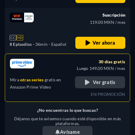
Suscripción
119,00 MXN / mes
CC
HD
Ver ahora
8 Episodios -
36min
- Español
30 días gratis
Luego 149,00 MXN / mes
Mira
otras series
gratis en
Ver gratis
Amazon Prime Video
EN PROMOCIÓN
¿No encuentras lo que buscas?
Déjanos que te avisemos cuando esté disponible en más
plataformas.
Avísame