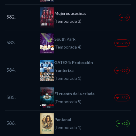
Mujeres asesinas
582.
-6
(Temporada 3)
South Park
583.
-236
(Temporada 4)
GATE24: Protección
584.
fronteriza
-357
(Temporada 1)
El cuento de la criada
585.
-357
(Temporada 5)
Pantanal
586.
+22
(Temporada 1)