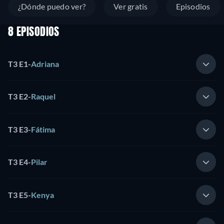
¿Dónde puedo ver?
Ver gratis
Episodios
8 EPISODIOS
T3 E1
-
Adriana
T3 E2
-
Raquel
T3 E3
-
Fátima
T3 E4
-
Pilar
T3 E5
-
Kenya