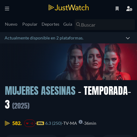
Nuevo
Popular
Deportes
Guía
Actualmente disponible en 2 plataformas.
MUJERES ASESINAS
- TEMPORADA-
3
(2025)
582.
6.3 (250)
TV-MA
36min
-6