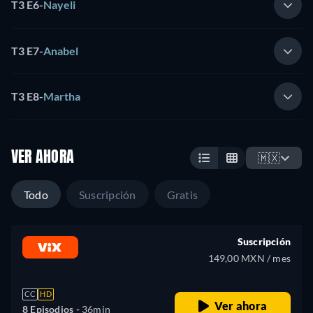
T3 E6
-
Nayeli
T3 E7
-
Anabel
T3 E8
-
Martha
VER AHORA
🇲🇽
Todo
Suscripción
Gratis
Suscripción
149,00 MXN / mes
CC
HD
Ver ahora
8 Episodios -
36min