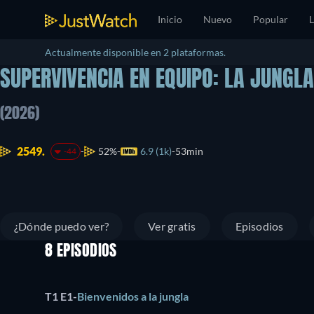
Inicio
Nuevo
Popular
L
Actualmente disponible en 2 plataformas.
SUPERVIVENCIA EN EQUIPO: LA JUNGLA
(2026)
2549.
52%
6.9 (1k)
53min
-44
¿Dónde puedo ver?
Ver gratis
Episodios
8 EPISODIOS
T1 E1
-
Bienvenidos a la jungla