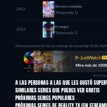
Héroes a medias
2552.
(Temporada 1)
Stranger
2553.
(Temporada 1)
Última actualización de los rankings de streaming: 05:22, 06/
Elimina
A LAS PERSONAS A LAS QUE LES GUSTÓ SUPER
TV
TV
SIMILARES SERIES QUE PUEDES VER GRATIS
TV
TV
PRÓXIMAS SERIES POPULARES
TV
TV
PRÓXIMAS SERIES DE REALITY TV (EN STREAM
Temporada 3
Temporada 1