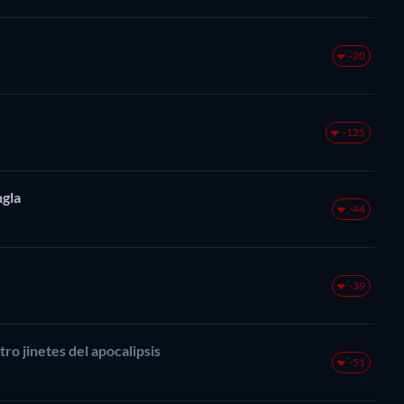
-20
-125
ngla
-44
-39
ro jinetes del apocalipsis
-51