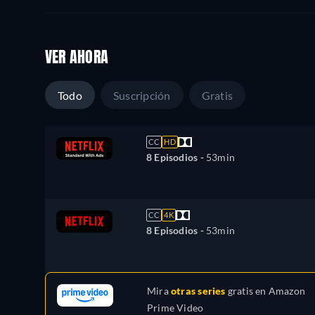
VER AHORA
Todo
Suscripción
Gratis
CC
HD
8 Episodios -
53min
CC
4K
8 Episodios -
53min
Mira
otras series
gratis en
Amazon
Prime Video