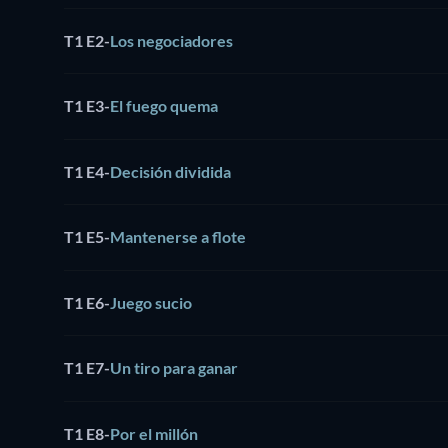
T1 E2
-
Los negociadores
T1 E3
-
El fuego quema
T1 E4
-
Decisión dividida
T1 E5
-
Mantenerse a flote
T1 E6
-
Juego sucio
T1 E7
-
Un tiro para ganar
T1 E8
-
Por el millón