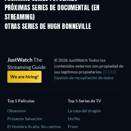
PRÓXIMAS SERIES DE DOCUMENTAL (EN
STREAMING)
Temporada 1
Temporada 1
Tempora
OTRAS SERIES DE HUGH BONNEVILLE
TV
TV
JustWatch
The
© 2026 JustWatch Todos los
contenidos externos son propiedad de
Streaming Guide
sus legítimos propietarios.
(3.13.0)
We are hiring!
Gestión de recopilación de datos
Top 5 Películas
Top 5 Series de TV
Obsession
La casa del dragón
Proyecto Salvación
Un/No
El Hombre Araña: Sin camino
From