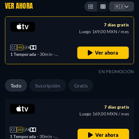
VER AHORA
🇲🇽
7 días gratis
Luego 169,00 MXN / mes
CC
4K
A
Ver ahora
1 Temporada -
30min
-
Español, Alemán, Inglés,
Francés, Italiano, Japonés,
EN PROMOCIÓN
Portugués
Todo
Suscripción
Gratis
7 días gratis
Luego 169,00 MXN / mes
CC
4K
A
Ver ahora
1 Temporada -
30min
-