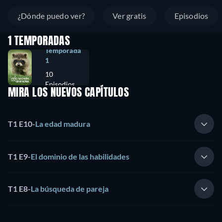
¿Dónde puedo ver?
Ver gratis
Episodios
1 TEMPORADAS
Temporada
1
10
Episodios
MIRA LOS NUEVOS CAPÍTULOS
T1 E10
-
La edad madura
T1 E9
-
El dominio de las habilidades
T1 E8
-
La búsqueda de pareja