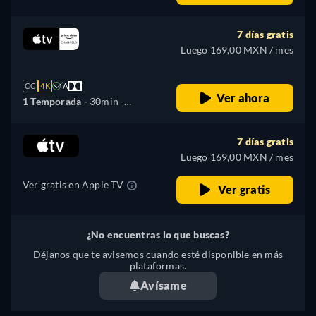
Español, Alemán, Inglés,
Francés, Italiano, Japonés,
7 días gratis
Portugués
Luego 169,00 MXN / mes
CC
4K
A
Ver ahora
1 Temporada -
30min
-
Español, Alemán, Inglés,
Francés, Italiano, Japonés,
7 días gratis
Portugués
Luego 169,00 MXN / mes
Ver gratis en Apple TV
Ver gratis
¿No encuentras lo que buscas?
Déjanos que te avisemos cuando esté disponible en más
plataformas.
Avísame