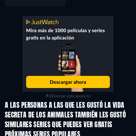
Eliminar este anuncio
A LAS PERSONAS A LAS QUE LES GUSTÓ LA VIDA
SECRETA DE LOS ANIMALES TAMBIÉN LES GUSTÓ
TV
TV
SIMILARES SERIES QUE PUEDES VER GRATIS
TV
TV
PRÓXIMAS SERIES POPULARES
TV
TV