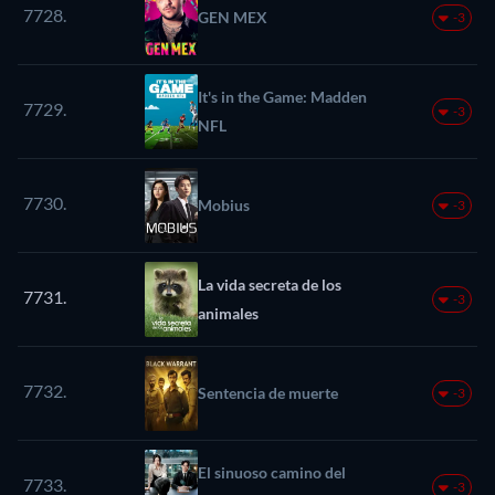
7728.
GEN MEX
-3
It's in the Game: Madden
7729.
-3
NFL
7730.
Mobius
-3
La vida secreta de los
7731.
-3
animales
7732.
Sentencia de muerte
-3
El sinuoso camino del
7733.
-3