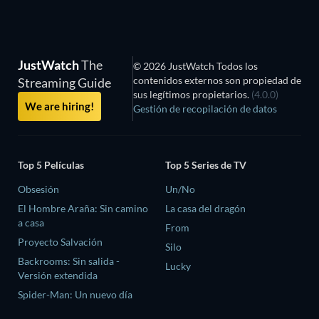
JustWatch
The
© 2026 JustWatch Todos los
contenidos externos son propiedad de
Streaming Guide
sus legítimos propietarios.
(4.0.0)
We are hiring!
Gestión de recopilación de datos
Top 5 Películas
Top 5 Series de TV
Obsesión
Un/No
El Hombre Araña: Sin camino
La casa del dragón
a casa
From
Proyecto Salvación
Silo
Backrooms: Sin salida -
Lucky
Versión extendida
Spider-Man: Un nuevo día