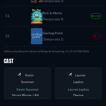
(Temporada 3)
Rick & Morty
11.
+12
(Temporada 9)
Sterling Point
12.
-1
(Temporada 1)
Última actualización de los rankings de streaming: 17:19, 07/08/2026
CAST
Kevin Sussman
Lauren Lapkus
Stuart Bloom / Alternate Stuart Bloom
Denise