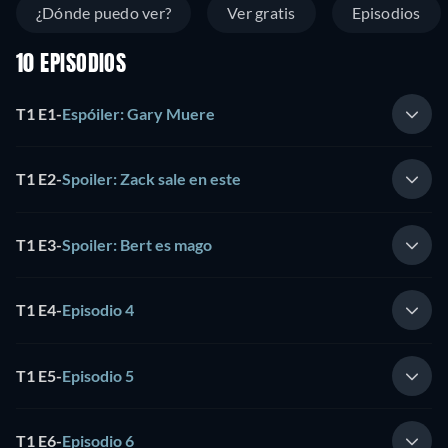
¿Dónde puedo ver?
Ver gratis
Episodios
10 EPISODIOS
T1 E1
-
Espóiler: Gary Muere
T1 E2
-
Spoiler: Zack sale en este
T1 E3
-
Spoiler: Bert es mago
T1 E4
-
Episodio 4
T1 E5
-
Episodio 5
T1 E6
-
Episodio 6