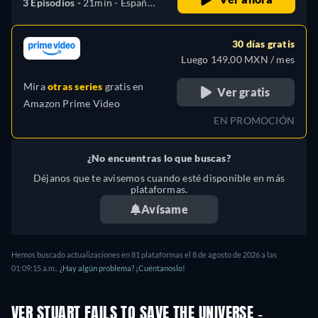
3 Episodios -
21min
- Español,
Inglés, Francés, Portugués
30 días gratis
Luego 149,00 MXN / mes
Mira
otras series
gratis en
Ver gratis
Amazon Prime Video
EN PROMOCIÓN
¿No encuentras lo que buscas?
Déjanos que te avisemos cuando esté disponible en más
plataformas.
Avísame
Hemos buscado actualizaciones en
81
plataformas el
8 de agosto de 2026
a las
01:09:15 a.m.
.
¿Hay algún problema? ¡Cuéntanoslo!
VER STUART FAILS TO SAVE THE UNIVERSE -