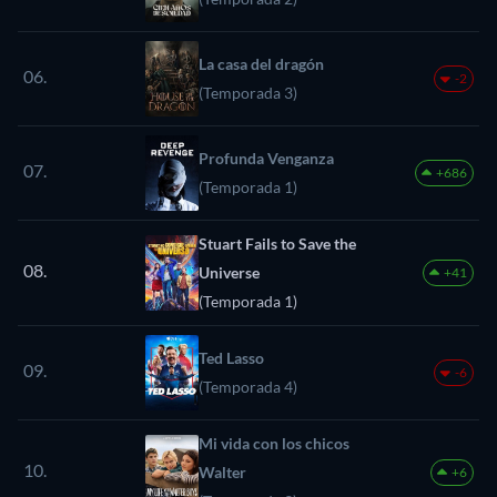
La casa del dragón
06.
-2
(Temporada 3)
Profunda Venganza
07.
+686
(Temporada 1)
Stuart Fails to Save the
08.
Universe
+41
(Temporada 1)
Ted Lasso
09.
-6
(Temporada 4)
Mi vida con los chicos
10.
Walter
+6