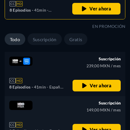
CC
HD
Ver ahora
8 Episodios -
41min
-
Español, Inglés, Portugués
EN PROMOCIÓN
Todo
Suscripción
Gratis
Suscripción
239,00 MXN / mes
CC
HD
Ver ahora
8 Episodios -
41min
- Español,
Inglés, Portugués
Suscripción
149,00 MXN / mes
CC
HD
Ver ahora