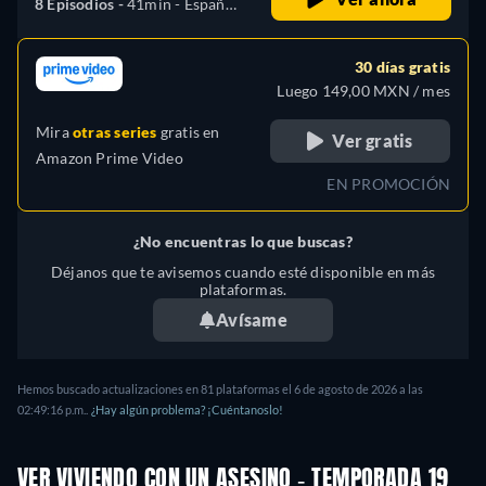
8 Episodios -
41min
- Español,
Inglés, Portugués
30 días gratis
Luego 149,00 MXN / mes
Mira
otras series
gratis en
Ver gratis
Amazon Prime Video
EN PROMOCIÓN
¿No encuentras lo que buscas?
Déjanos que te avisemos cuando esté disponible en más
plataformas.
Avísame
Hemos buscado actualizaciones en
81
plataformas el
6 de agosto de 2026
a las
02:49:16 p.m.
.
¿Hay algún problema? ¡Cuéntanoslo!
VER VIVIENDO CON UN ASESINO - TEMPORADA 19