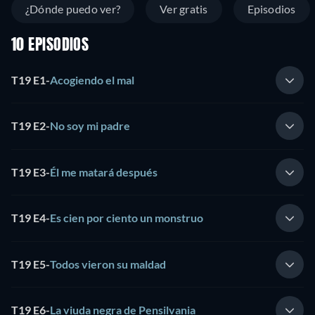
¿Dónde puedo ver?
Ver gratis
Episodios
10 EPISODIOS
T19 E1
-
Acogiendo el mal
T19 E2
-
No soy mi padre
T19 E3
-
Él me matará después
T19 E4
-
Es cien por ciento un monstruo
T19 E5
-
Todos vieron su maldad
T19 E6
-
La viuda negra de Pensilvania