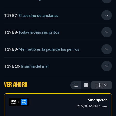
T19 E7
-
El asesino de ancianas
T19 E8
-
Todavía oigo sus gritos
T19 E9
-
Me metió en la jaula de los perros
T19 E10
-
Insignia del mal
VER AHORA
🇲🇽
Suscripción
239,00 MXN / mes