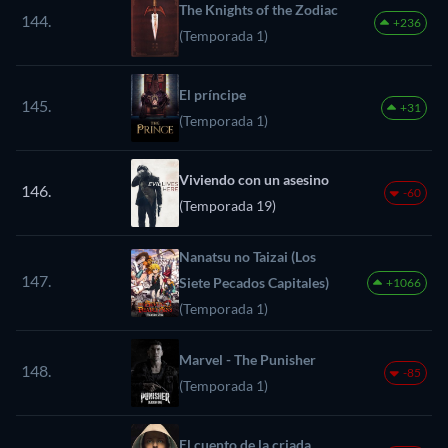
The Knights of the Zodiac
144.
+236
(Temporada 1)
El príncipe
145.
+31
(Temporada 1)
Viviendo con un asesino
146.
-60
(Temporada 19)
Nanatsu no Taizai (Los
147.
Siete Pecados Capitales)
+1066
(Temporada 1)
Marvel - The Punisher
148.
-85
(Temporada 1)
El cuento de la criada