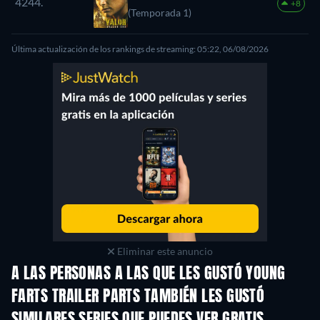
4244.
+8
(Temporada 1)
Última actualización de los rankings de streaming: 05:22, 06/08/2026
Eliminar este anuncio
A LAS PERSONAS A LAS QUE LES GUSTÓ YOUNG
FARTS TRAILER PARTS TAMBIÉN LES GUSTÓ
TV
TV