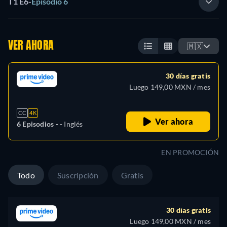
T1 E6
-
Episodio 6
VER AHORA
🇲🇽
30 días gratis
Luego 149,00 MXN / mes
CC
4K
Ver ahora
6 Episodios -
- Inglés
EN PROMOCIÓN
Todo
Suscripción
Gratis
30 días gratis
Luego 149,00 MXN / mes