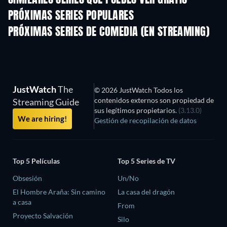
SIMILARES SERIES QUE PUEDES VER GRATIS
PRÓXIMAS SERIES POPULARES
TV
TV
PRÓXIMAS SERIES DE COMEDIA (EN STREAMING)
Temporada 6
Temporada 2
Tempora
JustWatch
The
© 2026 JustWatch Todos los
contenidos externos son propiedad de
Streaming Guide
sus legítimos propietarios.
(3.13.0)
We are hiring!
Gestión de recopilación de datos
Top 5 Películas
Top 5 Series de TV
Obsesión
Un/No
El Hombre Araña: Sin camino
La casa del dragón
a casa
From
Proyecto Salvación
Silo