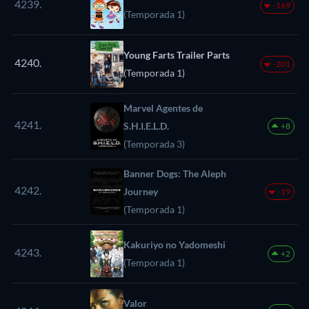
4239.
-169
(Temporada 1)
Young Farts Trailer Parts
4240.
-201
(Temporada 1)
Marvel Agentes de
4241.
S.H.I.E.L.D.
+8
(Temporada 3)
Banner Dogs: The Aleph
4242.
Journey
-19
(Temporada 1)
Kakuriyo no Yadomeshi
4243.
+2
(Temporada 1)
Valor