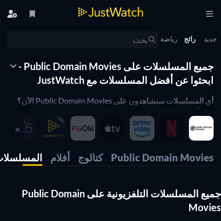
جديد
رائج
رياضة
جميع المسلسلات على Public Domain Movies -
ابحثوا عن أفضل المسلسلات مع JustWatch
أي المسلسلات ستشاهدون على Public Domain Movies الآن؟
وداعاً للحيرة! JustWatch يعرض لكم قائمة بجميع المسلسلات
المتاحة. وقد قمنا بتنظيمها حسب شعبيتها لتتمكنوا وبسهولة من
اختيار أفضل المسلسلات والبدء في مشاهدتها على الفور حتى
نهايتها.
Public Domain Movies
كتالوج
أفلام
المسلسلات 
هل تريدون فقط أفضل المسلسلات على Public Domain
Movies؟ فلتر التصنيف لدينا سيساعدكم على تحديد المسلسلات
الأعلى تصنيفاً. هل تعشقون برامج الطهي أو تفضلون الاستمتاع
جميع المسلسلات التلفزيونية على Public Domain
بالأعمال الكوميدية على Public Domain Movies؟ استخدموا
Movies
الفلاتر التالية لتضييق البحث وعرض النتائج التي تلائم تفضيلاتكم.