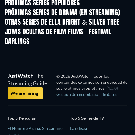
PRÓXIMAS SERIES POPULARES
TV
TV
PRÓXIMAS SERIES DE DRAMA (EN STREAMING)
Temporada 2
Temporada 2
Tempora
OTRAS SERIES DE ELLA BRIGHT & SILVER TREE
TV
TV
JOYAS OCULTAS DE FILM FILMS - FESTIVAL
DARLINGS
JustWatch
The
© 2026 JustWatch Todos los
contenidos externos son propiedad de
Streaming Guide
sus legítimos propietarios.
(4.0.0)
We are hiring!
Gestión de recopilación de datos
Top 5 Películas
Top 5 Series de TV
El Hombre Araña: Sin camino
La odisea
a casa