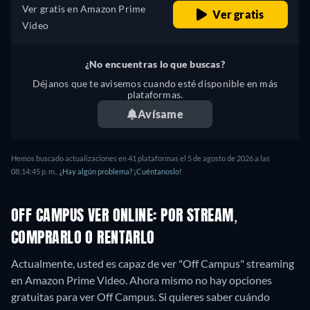
Ver gratis en Amazon Prime
Ver gratis
Video
¿No encuentras lo que buscas?
Déjanos que te avisemos cuando esté disponible en más
plataformas.
Avísame
Hemos buscado actualizaciones en
41
plataformas el
5 de agosto de 2026
a las
08:14:45 p. m.
.
¿Hay algún problema? ¡Cuéntanoslo!
OFF CAMPUS VER ONLINE: POR STREAM,
COMPRARLO O RENTARLO
Actualmente, usted es capaz de ver "Off Campus" streaming
en Amazon Prime Video.
Ahora mismo no hay opciones
gratuitas para ver Off Campus. Si quieres saber cuándo