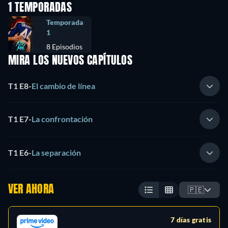
1 TEMPORADAS
Temporada
1
8 Episodios
MIRA LOS NUEVOS CAPÍTULOS
T1 E8
-
El cambio de línea
T1 E7
-
La confrontación
T1 E6
-
La separación
VER AHORA
🇵🇪
7 días gratis