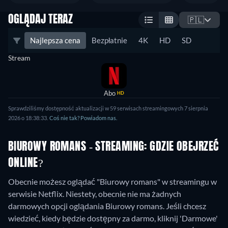
OGLĄDAJ TERAZ
🇵🇱
Najlepsza cena
Bezpłatnie
4K
HD
SD
Stream
Abo
HD
Sprawdziliśmy dostępność aktualizacji w 59 serwisach streamingowych 7 sierpnia
2026 o 18:38:33.
Coś nie tak? Powiadom nas.
BIUROWY ROMANS - STREAMING: GDZIE OBEJRZEĆ
ONLINE?
Obecnie możesz oglądać "Biurowy romans" w streamingu w
serwisie Netflix.
Niestety, obecnie nie ma żadnych
darmowych opcji oglądania Biurowy romans. Jeśli chcesz
wiedzieć, kiedy będzie dostępny za darmo, kliknij 'Darmowe'