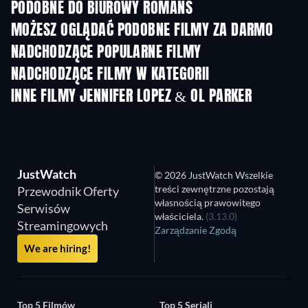
PODOBNE DO BIUROWY ROMANS
MOŻESZ OGLĄDAĆ PODOBNE FILMY ZA DARMO
NADCHODZĄCE POPULARNE FILMY
NADCHODZĄCE FILMY W KATEGORII
INNE FILMY JENNIFER LOPEZ & OL PARKER
JustWatch
© 2026 JustWatch Wszelkie
treści zewnętrzne pozostają
Przewodnik Oferty
własnością prawowitego
Serwisów
właściciela.
(3.13.0)
Streamingowych
Zarządzanie Zgodą
We are hiring!
Top 5 Filmów
Top 5 Seriali