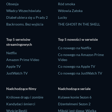
Obsesja
Ród smoka
Władcy Wszechświata
Wdowia Zatoka
Diabeł ubiera się u Prady 2
Lucky
Backrooms. Bez wyjścia
THE GHOST IN THE SHELL
Top 5 serwisów
Top 5 nowości w serwisie
streamingowych
Co nowego na Netflix
Netflix
Co nowego na Amazon Prime
Amazon Prime Video
Video
Apple TV
Co nowego na Apple TV
JustWatch TV
Co nowego na JustWatch TV
Nadchodzące filmy
Nadchodzące seriale
Królowe dragu i zombie
Kulawe konie Sezon 6
Kandydaci śmierci
Dżentelmeni Sezon 2
Wyścig Bestii
Miłość jest ślepa: Wielka