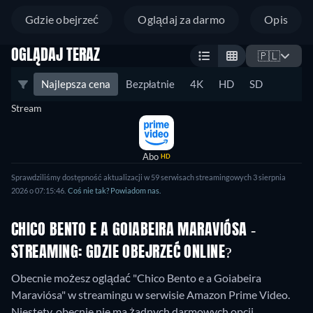
Gdzie obejrzeć
Oglądaj za darmo
Opis
OGLĄDAJ TERAZ
🇵🇱
Najlepsza cena
Bezpłatnie
4K
HD
SD
Stream
Abo
HD
Sprawdziliśmy dostępność aktualizacji w 59 serwisach streamingowych 3 sierpnia
2026 o 07:15:46.
Coś nie tak? Powiadom nas.
CHICO BENTO E A GOIABEIRA MARAVIÓSA -
STREAMING: GDZIE OBEJRZEĆ ONLINE?
Obecnie możesz oglądać "Chico Bento e a Goiabeira
Maraviósa" w streamingu w serwisie Amazon Prime Video.
Niestety, obecnie nie ma żadnych darmowych opcji