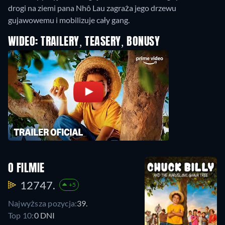
drogi na ziemi pana Nhô Lau zagraża jego drzewu
gujawowemu i mobilizuje cały gang.
WIDEO: TRAILERY, TEASERY, BONUSY
O FILMIE
12747.
+5
Najwyższa pozycja:
39.
Top 10:
0 DNI