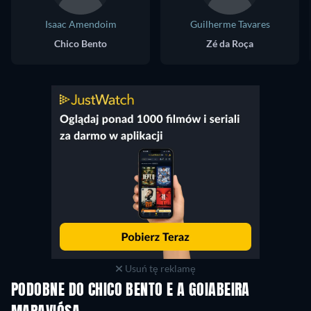
Isaac Amendoim
Guilherme Tavares
Chico Bento
Zé da Roça
Usuń tę reklamę
PODOBNE DO CHICO BENTO E A GOIABEIRA